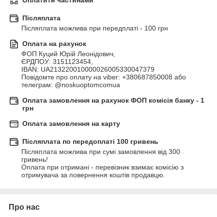
Оплатити частинами
Післяплата
Післяплата можлива при передплаті - 100 грн
Оплата на рахунок
ФОП Куций Юрій Леонідович, 

ЄРДПОУ: 3151123454,

IBAN: UA213220010000026005330047379

Повідомте про оплату на viber: +380687850008 або 
телеграм: @noskuoptomcomua
Оплата замовлення на рахунок ФОП комісія банку - 1
грн
Оплата замовлення на карту
Післяплата по передоплаті 100 гривень
Післяплата можлива при сумі замовлення від 300 
гривень!

Оплата при отримані - перевізник взимає комісію з 
отримувача за повернення коштів продавцю.
Про нас