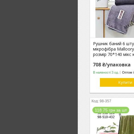
Рушник баний 6 шту
мікрофібра Malloor
розмір 70*140 мікс 
708 ₴/упаковка
В наявності 3 од.
Оптом і
Купити
98-357
118.75 грн за шт