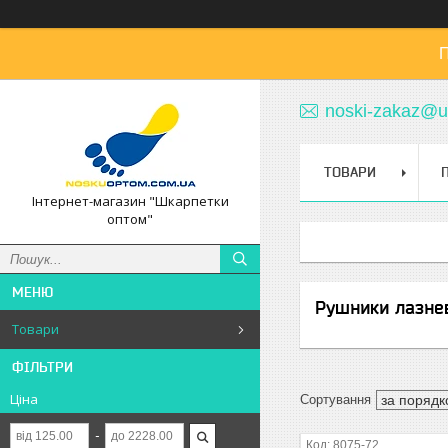
П
noski-zakaz@u
ТОВАРИ
Інтернет-магазин "Шкарпетки
оптом"
Рушники лазне
Товари
ФІЛЬТРИ
Ціна
8075-72