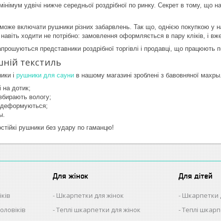
мінімум удвічі нижче середньої роздрібної по ринку. Секрет в тому, що 
 може включати рушники різних забарвлень. Так що, однією покупкою у 
 навіть ходити не потрібно: замовлення оформляється в пару кліків, і в
запрошуються представники роздрібної торгівлі і продавці, що працюють 
шній текстиль
ники і
рушники для сауни
в нашому магазині зроблені з бавовняної махры
і на дотик;
вбирають вологу;
е деформуються;
ы.
остійкі рушники без удару по гаманцю!
Для жінок
Для дітей
іків
Шкарпетки для жінок
Шкарпетки 
оловіків
Теплі шкарпетки для жінок
Теплі шкарп