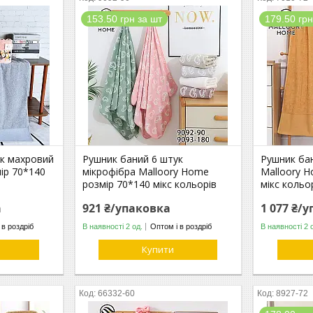
153.50 грн за шт
179.50 грн
ук махровий
Рушник баний 6 штук
Рушник ба
ір 70*140
мікрофібра Malloory Home
Malloory 
розмір 70*140 мікс кольорів
мікс кольо
а
921 ₴/упаковка
1 077 ₴/
 в роздріб
В наявності 2 од.
Оптом і в роздріб
В наявності 2 
Купити
66332-60
8927-72