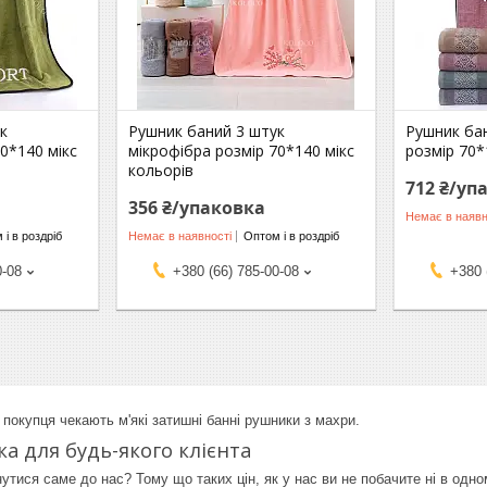
к
Рушник баний 3 штук
Рушник ба
0*140 мікс
мікрофібра розмір 70*140 мікс
розмір 70*
кольорів
712 ₴/уп
356 ₴/упаковка
Немає в наявн
 і в роздріб
Немає в наявності
Оптом і в роздріб
0-08
+380 (66) 785-00-08
+380 
 покупця чекають м'які затишні банні рушники з махри.
ка для будь-якого клієнта
утися саме до нас? Тому що таких цін, як у нас ви не побачите ні в одн