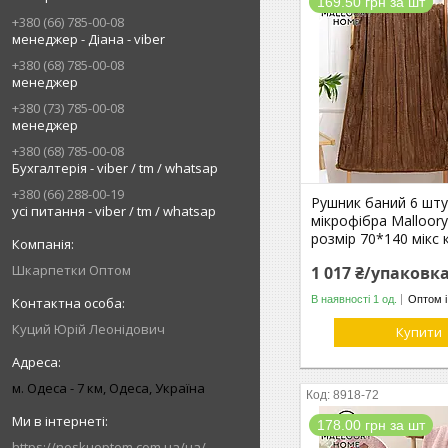
169.50 грн за шт
+380 (66) 785-00-08
менеджер - Діана - viber
+380 (68) 785-00-08
менеджер
+380 (73) 785-00-08
менеджер
+380 (68) 785-00-08
Бухгалтерія - viber / tm / whatsap
+380 (66) 288-00-19
Рушник баний 6 шту
усі питання - viber / tm / whatsap
мікрофібра Malloor
розмір 70*140 мікс 
Шкарпетки Оптом
1 017 ₴/упаковк
В наявності 1 од.
Оптом і
Куций Юрій Леонідович
Купити
м. Одеса - 7 км, Одеса, Україна
8918-72
178.00 грн за шт
https://noskuoptom.com.ua/ua/