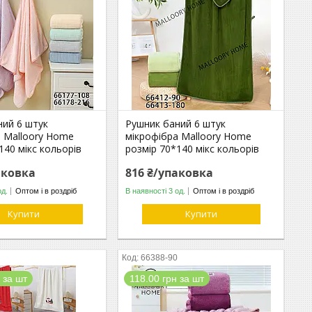
ний 6 штук
Рушник баний 6 штук
а Malloory Home
мікрофібра Malloory Home
140 мікс кольорів
розмір 70*140 мікс кольорів
аковка
816 ₴/упаковка
од.
Оптом і в роздріб
В наявності 3 од.
Оптом і в роздріб
Купити
Купити
66388-90
 за шт
118.00 грн за шт