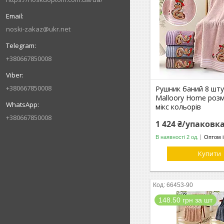
noski-zakaz@ukr.net
+380667850008
+380667850008
Рушник баний 8 шт
Malloory Home розм
мікс кольорів
+380667850008
1 424 ₴/упаковк
В наявності 2 од.
Оптом і
Купити
66453-90
148.50 грн за шт