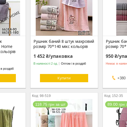
к
Рушник баний 8 штук махровий
Рушник ба
y Home
розмір 70*140 мікс кольорів
розмір 70*
кольорів
1 452 ₴/упаковка
950 ₴/уп
В наявності 2 од.
Оптом і в роздріб
Немає в наявн
 в роздріб
Купити
+380 
98-519
152-35
118.75 грн за шт
89.00 грн 