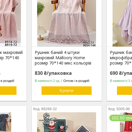
ук махровий
Рушник баний 4 штуки
Рушник ба
ір 70*140
махровий Malloory Home
мікрофібр
розмір 70*140 мікс кольорів
розмір 70*
а
830 ₴/упаковка
690 ₴/уп
 в роздріб
В наявності 2 од.
Оптом і в роздріб
В наявності 3 
Купити
89289-32
5005-96
152.50 грн