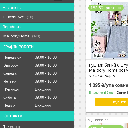
Наявність
182.50 грн за шт
В наявності
18
Виробник
Malloory Home
141
ГРАФІК РОБОТИ
Понеділок
09:00
16:00
Рушник баний 6 шт
Вівторок
09:00
16:00
Malloory Home розм
Середа
09:00
16:00
мікс кольорів
Четвер
09:00
16:00
1 095 ₴/упаковк
Пʼятниця
Вихідний
В наявності 2 од.
Оптом і
Субота
09:00
16:00
Купити
Неділя
Вихідний
КОНТАКТИ
6686-72