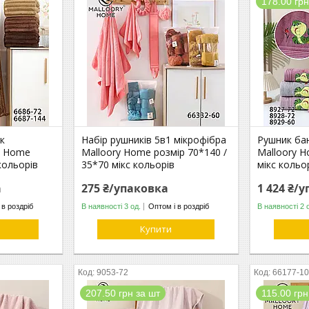
178.00 грн
к
Набір рушників 5в1 мікрофібра
Рушник ба
y Home
Malloory Home розмір 70*140 /
Malloory 
кольорів
35*70 мікс кольорів
мікс кольо
а
275 ₴/упаковка
1 424 ₴/
 в роздріб
В наявності 3 од.
Оптом і в роздріб
В наявності 2 
Купити
9053-72
66177-1
207.50 грн за шт
115.00 грн