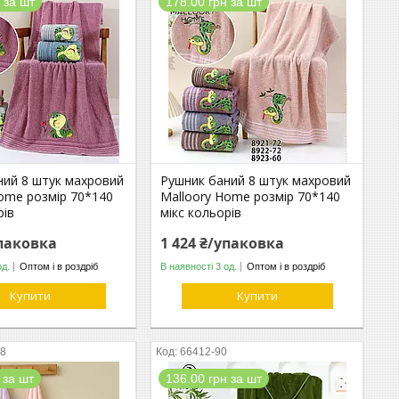
 за шт
178.00 грн за шт
ний 8 штук махровий
Рушник баний 8 штук махровий
Home розмір 70*140
Malloory Home розмір 70*140
рів
мікс кольорів
упаковка
1 424 ₴/упаковка
од.
Оптом і в роздріб
В наявності 3 од.
Оптом і в роздріб
Купити
Купити
08
66412-90
 за шт
136.00 грн за шт