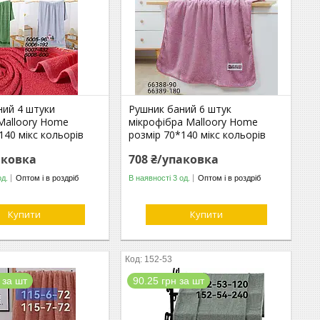
ний 4 штуки
Рушник баний 6 штук
Malloory Home
мікрофібра Malloory Home
140 мікс кольорів
розмір 70*140 мікс кольорів
аковка
708 ₴/упаковка
од.
Оптом і в роздріб
В наявності 3 од.
Оптом і в роздріб
Купити
Купити
152-53
 за шт
90.25 грн за шт