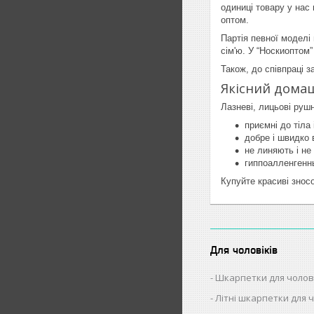
одиниці товару у нас 
оптом.
Партія певної моделі
сім'ю. У “Носкиоптом”
Також, до співпраці 
Якісний дома
Лазневі, лицьові руш
приємні до тіла 
добре і швидко 
не линяють і н
гиппоалленгенн
Купуйте красиві знос
Для чоловіків
Шкарпетки для чолов
Літні шкарпетки для ч