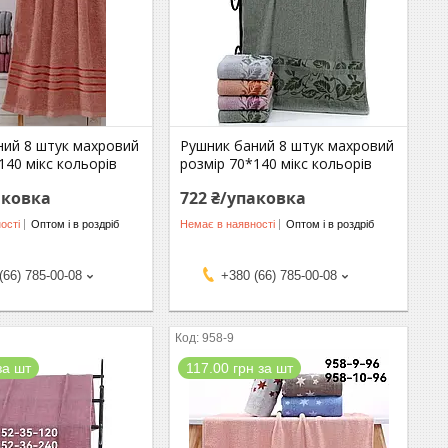
ний 8 штук махровий
Рушник баний 8 штук махровий
140 мікс кольорів
розмір 70*140 мікс кольорів
аковка
722 ₴/упаковка
ості
Оптом і в роздріб
Немає в наявності
Оптом і в роздріб
(66) 785-00-08
+380 (66) 785-00-08
958-9
за шт
117.00 грн за шт