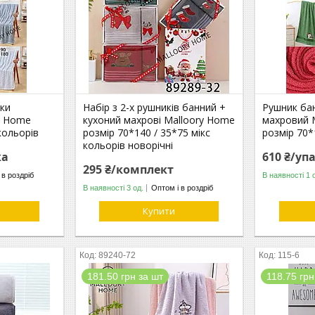
ки
Набір з 2-х рушників банний +
Рушник ба
y Home
кухоний махрові Malloory Home
махровий 
кольорів
розмір 70*140 / 35*75 мікс
розмір 70*
кольорів новорічні
ка
610 ₴/уп
295 ₴/комплект
 в роздріб
В наявності 1 
В наявності 3 од.
Оптом і в роздріб
Купити
89240-72
115-6
181.50 грн за шт
118.75 грн