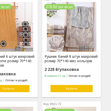
 за шт
278.50 грн за шт
ний 6 штук махровий
Рушник баний 8 штук махровий
Home розмір 70*140
розмір 70*140 мікс кольорів
рів
2 228 ₴/упаковка
упаковка
В наявності 2 од.
Оптом і в роздріб
од.
Оптом і в роздріб
Купити
Купити
8921-72