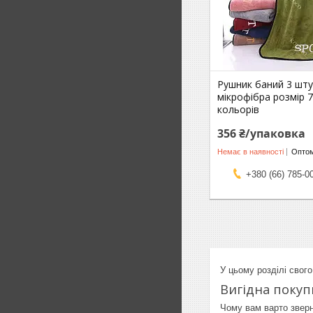
Рушник баний 3 шту
мікрофібра розмір 7
кольорів
356 ₴/упаковка
Немає в наявності
Оптом
+380 (66) 785-0
У цьому розділі свого
Вигідна покуп
Чому вам варто зверн