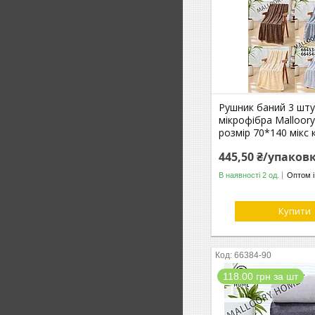
Рушник баний 3 шту
мікрофібра Malloor
розмір 70*140 мікс 
445,50 ₴/упаков
В наявності 2 од.
Оптом і
Купити
66384-90
118.00 грн за шт