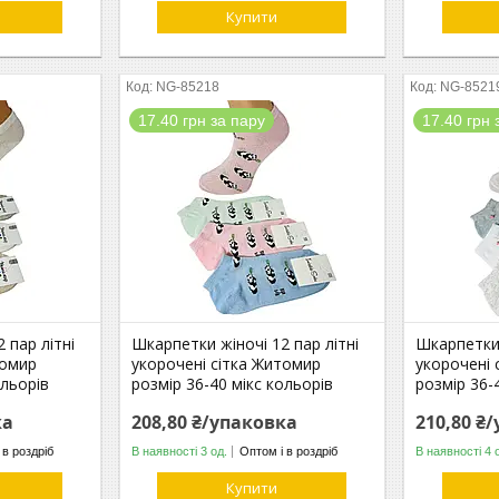
Купити
NG-85218
NG-8521
17.40 грн за пару
17.40 грн 
 пар літні
Шкарпетки жіночі 12 пар літні
Шкарпетки 
томир
укорочені сітка Житомир
укорочені 
ольорів
розмір 36-40 мікс кольорів
розмір 36-
ка
208,80 ₴/упаковка
210,80 ₴
 в роздріб
В наявності 3 од.
Оптом і в роздріб
В наявності 4 
Купити