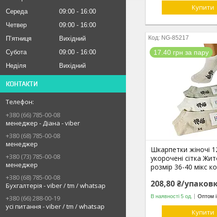
Купити
Середа
09:00
16:00
Четвер
09:00
16:00
NG-85217
Пʼятниця
Вихідний
Субота
09:00
16:00
17.40 грн за пару
Неділя
Вихідний
КОНТАКТИ
+380 (66) 785-00-08
менеджер - Діана - viber
+380 (68) 785-00-08
менеджер
Шкарпетки жіночі 12
+380 (73) 785-00-08
укорочені сітка Жи
менеджер
розмір 36-40 мікс к
+380 (68) 785-00-08
208,80 ₴/упаков
Бухгалтерія - viber / tm / whatsap
В наявності 5 од.
Оптом і
+380 (66) 288-00-19
усі питання - viber / tm / whatsap
Купити