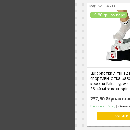
LWL-54503
19.80 грн за пару
Шкарпетки літні 12 
спортивні сітка ба
короткі Nike Туреч
36-40 мікс кольорів
237,60 ₴/упаков
В наявності 5 од.
Оптом і
Купити