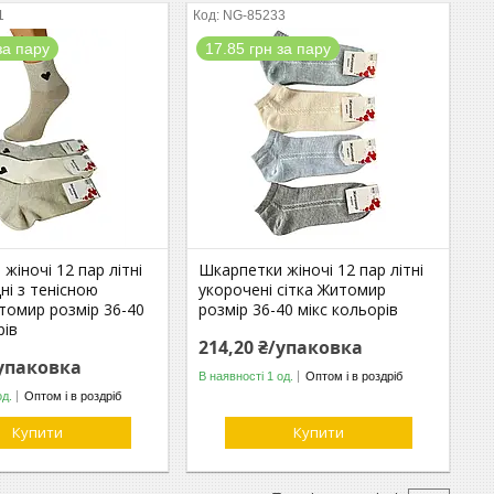
1
NG-85233
за пару
17.85 грн за пару
жіночі 12 пар літні
Шкарпетки жіночі 12 пар літні
дні з тенісною
укорочені сітка Житомир
томир розмір 36-40
розмір 36-40 мікс кольорів
рів
214,20 ₴/упаковка
/упаковка
В наявності 1 од.
Оптом і в роздріб
од.
Оптом і в роздріб
Купити
Купити