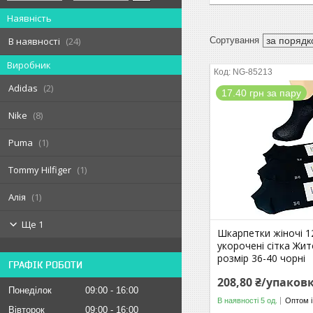
Наявність
В наявності
24
Виробник
NG-85213
Adidas
2
17.40 грн за пару
Nike
8
Puma
1
Tommy Hilfiger
1
Алія
1
Ще 1
Шкарпетки жіночі 12
укорочені сітка Жи
розмір 36-40 чорні
ГРАФІК РОБОТИ
208,80 ₴/упаков
Понеділок
09:00
16:00
В наявності 5 од.
Оптом і
Вівторок
09:00
16:00