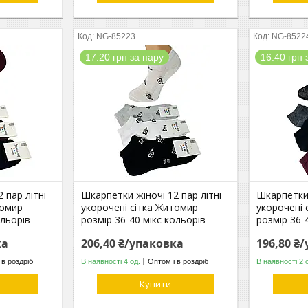
NG-85223
NG-8522
17.20 грн за пару
16.40 грн 
 пар літні
Шкарпетки жіночі 12 пар літні
Шкарпетки 
томир
укорочені сітка Житомир
укорочені 
ольорів
розмір 36-40 мікс кольорів
розмір 36-
ка
206,40 ₴/упаковка
196,80 ₴
 в роздріб
В наявності 4 од.
Оптом і в роздріб
В наявності 2 
Купити