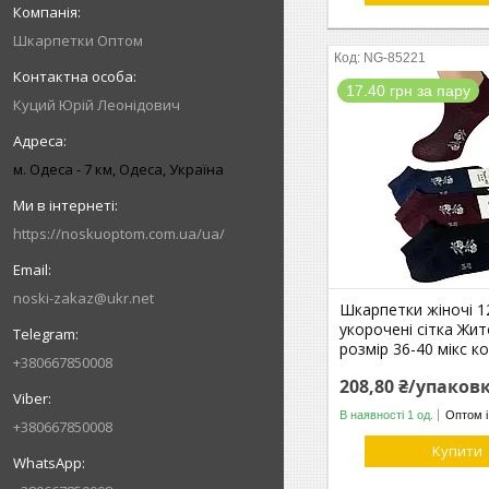
Шкарпетки Оптом
NG-85221
17.40 грн за пару
Куций Юрій Леонідович
м. Одеса - 7 км, Одеса, Україна
https://noskuoptom.com.ua/ua/
noski-zakaz@ukr.net
Шкарпетки жіночі 12
укорочені сітка Жи
розмір 36-40 мікс к
+380667850008
208,80 ₴/упаков
В наявності 1 од.
Оптом і
+380667850008
Купити