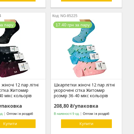
4
NG-85225
за пару
17.40 грн за пару
жіночі 12 пар літні
Шкарпетки жіночі 12 пар літні
сітка Житомир
укорочені сітка Житомир
40 мікс кольорів
розмір 36-40 мікс кольорів
/упаковка
208,80 ₴/упаковка
од.
Оптом і в роздріб
В наявності 9 од.
Оптом і в роздріб
Купити
Купити