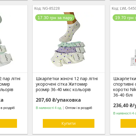
NG-85228
LWL-545
17.30 грн за пару
19.70 грн 
 пар літні
Шкарпетки жіночі 12 пар літні
Шкарпетки 
томир
укорочені сітка Житомир
спортивні 
ольорів
розмір 36-40 мікс кольорів
короткі Ni
36-40 білі
ка
207,60 ₴/упаковка
236,40 ₴
 в роздріб
В наявності 4 од.
Оптом і в роздріб
В наявності 4 
Купити