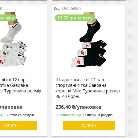
01
LWL-54502
за пару
19.70 грн за пару
літні 12 пар
Шкарпетки літні 12 пар
сітка бавовна
спортивні сітка бавовна
ke Туреччина розмір
короткі Nike Туреччина розмір
36-40 чорні
/упаковка
236,40 ₴/упаковка
од.
Оптом і в роздріб
В наявності 6 од.
Оптом і в роздріб
Купити
Купити