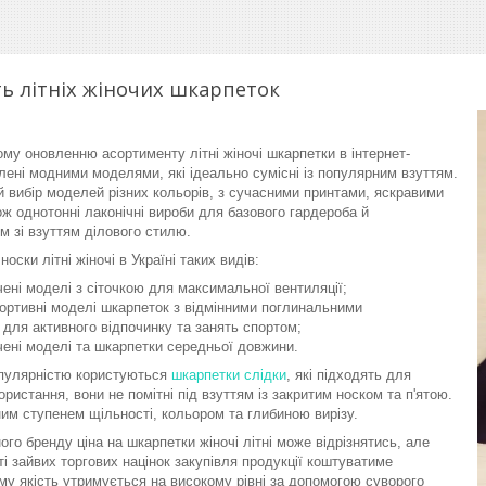
ть літніх жіночих шкарпеток
му оновленню асортименту літні жіночі шкарпетки в інтернет-
лені модними моделями, які ідеально сумісні із популярним взуттям.
 вибір моделей різних кольорів, з сучасними принтами, яскравими
ж однотонні лаконічні вироби для базового гардероба й
м зі взуттям ділового стилю.
оски літні жіночі в Україні таких видів:
чені моделі з сіточкою для максимальної вентиляції;
ортивні моделі шкарпеток з відмінними поглинальними
для активного відпочинку та занять спортом;
ені моделі та шкарпетки середньої довжини.
пулярністю користуються
шкарпетки слідки
, які підходять для
ристання, вони не помітні під взуттям із закритим носком та п'ятою.
ним ступенем щільності, кольором та глибиною вирізу.
ого бренду ціна на шкарпетки жіночі літні може відрізнятись, але
ті зайвих торгових націнок закупівля продукції коштуватиме
му якість утримується на високому рівні за допомогою суворого