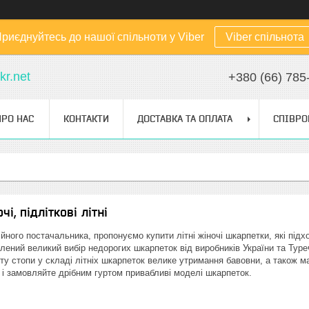
риєднуйтесь до нашої спільноти у Viber
Viber спільнота
kr.net
+380 (66) 785
ПРО НАС
КОНТАКТИ
ДОСТАВКА ТА ОПЛАТА
СПІВРО
і, підліткові літні
ного постачальника, пропонуємо купити літні жіночі шкарпетки, які підх
лений великий вибір недорогих шкарпеток від виробників України та Туреч
у стопи у складі літніх шкарпеток велике утримання бавовни, а також м
 і замовляйте дрібним гуртом привабливі моделі шкарпеток.