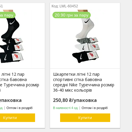
51
LWL-60452
за пару
20.90 грн за пару
літні 12 пар
Шкарпетки літні 12 пар
сітка бавовна
спортивні сітка бавовна
ke Туреччина розмір
середні Nike Туреччина розмір
і
36-40 мікс кольорів
/упаковка
250,80 ₴/упаковка
од.
Оптом і в роздріб
В наявності 4 од.
Оптом і в роздріб
Купити
Купити