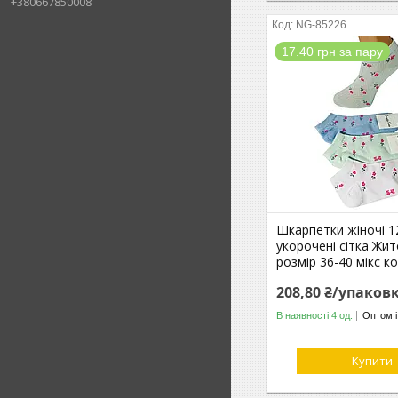
+380667850008
NG-85226
17.40 грн за пару
Шкарпетки жіночі 12
укорочені сітка Жи
розмір 36-40 мікс к
208,80 ₴/упаков
В наявності 4 од.
Оптом і
Купити