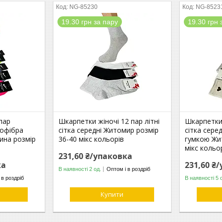
NG-85230
NG-8523
19.30 грн за пару
19.30 грн 
пар
Шкарпетки жіночі 12 пар літні
Шкарпетки 
рофібра
сітка середні Житомир розмір
сітка сере
чина розмір
36-40 мікс кольорів
гумкою Жи
мікс кольо
231,60 ₴/упаковка
ка
231,60 ₴
В наявності 2 од.
Оптом і в роздріб
 в роздріб
В наявності 5 
Купити