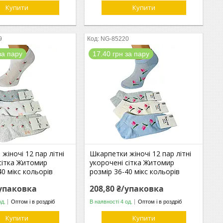
Купити
Купити
9
NG-85220
за пару
17.40 грн за пару
жіночі 12 пар літні
Шкарпетки жіночі 12 пар літні
сітка Житомир
укорочені сітка Житомир
40 мікс кольорів
розмір 36-40 мікс кольорів
/упаковка
208,80 ₴/упаковка
од.
Оптом і в роздріб
В наявності 4 од.
Оптом і в роздріб
Купити
Купити