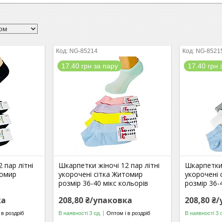
NG-85214
NG-8521
17.40 грн за пару
17.40 грн 
 пар літні
Шкарпетки жіночі 12 пар літні
Шкарпетки 
томир
укорочені сітка Житомир
укорочені 
розмір 36-40 мікс кольорів
розмір 36-
ка
208,80 ₴/упаковка
208,80 ₴
 в роздріб
В наявності 3 од.
Оптом і в роздріб
В наявності 3 