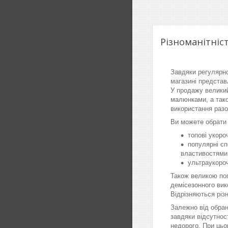
Різноманітніс
Завдяки регулярно
магазині представ
У продажу великий
малюнками, а тако
використання разо
Ви можете обрати н
топові укоро
популярні сп
властивостями 
ультраукороч
Також великою по
демісезонного вико
Відрізняються різ
Залежно від обран
завдяки відсутнос
недорого. При цьо