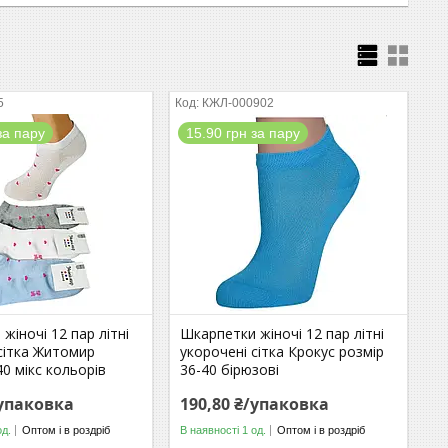
5
КЖЛ-000902
за пару
15.90 грн за пару
жіночі 12 пар літні
Шкарпетки жіночі 12 пар літні
сітка Житомир
укорочені сітка Крокус розмір
40 мікс кольорів
36-40 бірюзові
/упаковка
190,80 ₴/упаковка
од.
Оптом і в роздріб
В наявності 1 од.
Оптом і в роздріб