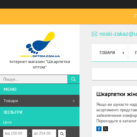
П
noski-zakaz@u
ТОВАРИ
Інтернет-магазин "Шкарпетки
оптом"
Шкарпетки жіноч
Товари
Якщо ви шукаєте надій
асортименті представ
ФІЛЬТРИ
забезпечення комфорт
Переходьте в каталог
Ціна