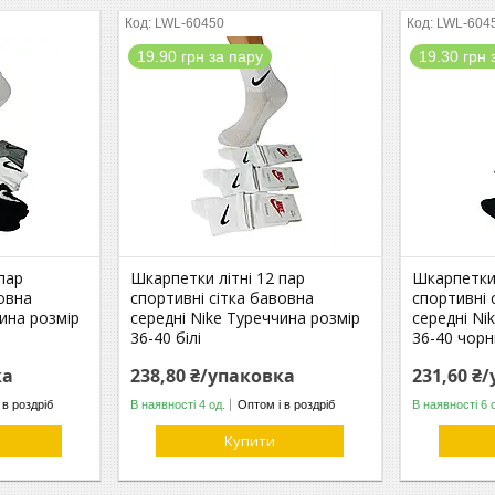
LWL-60450
LWL-604
19.90 грн за пару
19.30 грн 
пар
Шкарпетки літні 12 пар
Шкарпетки 
вовна
спортивні сітка бавовна
спортивні 
чина розмір
середні Nike Туреччина розмір
середні Ni
36-40 білі
36-40 чорн
ка
238,80 ₴/упаковка
231,60 ₴
 в роздріб
В наявності 4 од.
Оптом і в роздріб
В наявності 6 
Купити