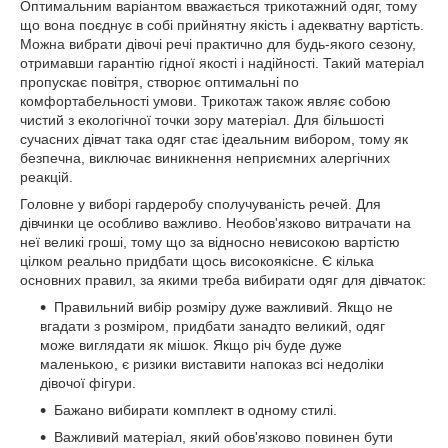
Оптимальним варіантом вважається трикотажний одяг, тому
що вона поєднує в собі прийнятну якість і адекватну вартість.
Можна вибрати дівочі речі практично для будь-якого сезону,
отримавши гарантію гідної якості і надійності. Такий матеріал
пропускає повітря, створює оптимальні по
комфортабельності умови. Трикотаж також являє собою
чистий з екологічної точки зору матеріал. Для більшості
сучасних дівчат така одяг стає ідеальним вибором, тому як
безпечна, виключає виникнення неприємних алергічних
реакцій.
Головне у виборі гардеробу сполучуваність речей. Для
дівчинки це особливо важливо. Необов'язково витрачати на
неї великі гроші, тому що за відносно невисокою вартістю
цілком реально придбати щось високоякісне. Є кілька
основних правил, за якими треба вибирати одяг для дівчаток:
Правильний вибір розміру дуже важливий. Якщо не
вгадати з розміром, придбати занадто великий, одяг
може виглядати як мішок. Якщо річ буде дуже
маленькою, є ризики виставити напоказ всі недоліки
дівочої фігури.
Бажано вибирати комплект в одному стилі.
Важливий матеріал, який обов'язково повинен бути