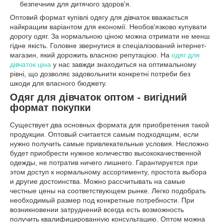
безпечним для дитячого здоров'я.
Оптовий формат купівлі одягу для дівчаток вважається
найкращим варіантом для економії. Необов'язково купувати
дорогу одяг. За нормальною ціною можна отримати не менш
гідне якість. Головне звернутися в спеціалізований інтернет-
магазин, який дорожить власною репутацією. На
одяг для
дівчаток ціна
у нас завжди знаходиться на оптимальному
рівні, що дозволяє задовольнити конкретні потреби без
шкоди для власного бюджету.
Одяг для дівчаток оптом - вигідний
формат покупки
Существует два основных формата для приобретения такой
продукции. Оптовый считается самым подходящим, если
нужно получить самые привлекательные условия. Несложно
будет приобрести нужное количество высококачественной
одежды, не потратив ничего лишнего. Гарантируется при
этом доступ к нормальному ассортименту, простота выбора
и другие достоинства. Можно рассчитывать на самые
честные цены на соответствующем рынке. Легко подобрать
необходимый размер под конкретные потребности. При
возникновении затруднений всегда есть возможность
получить квалифицированную консультацию. Оптом можна