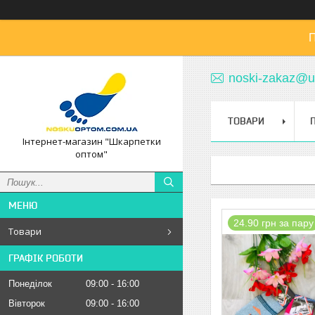
П
noski-zakaz@u
ТОВАРИ
Інтернет-магазин "Шкарпетки
оптом"
24.90 грн за пару
Товари
ГРАФІК РОБОТИ
Понеділок
09:00
16:00
Вівторок
09:00
16:00