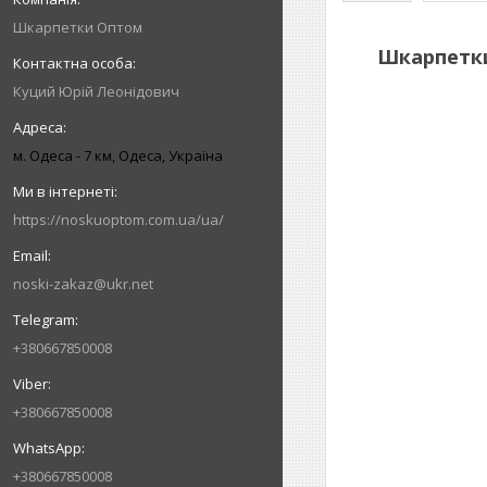
Шкарпетки Оптом
Шкарпетки 
Куций Юрій Леонідович
м. Одеса - 7 км, Одеса, Україна
https://noskuoptom.com.ua/ua/
noski-zakaz@ukr.net
+380667850008
+380667850008
+380667850008