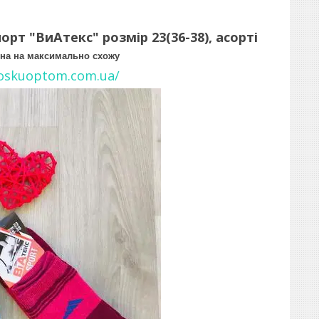
рт "ВиАтекс" розмір 23(36-38), асорті
нена на максимально схожу
noskuoptom.com.ua/