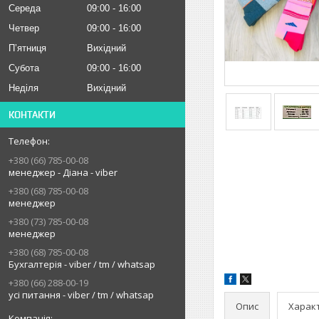
Середа
09:00
16:00
Четвер
09:00
16:00
Пʼятниця
Вихідний
Субота
09:00
16:00
Неділя
Вихідний
КОНТАКТИ
+380 (66) 785-00-08
менеджер - Діана - viber
+380 (68) 785-00-08
менеджер
+380 (73) 785-00-08
менеджер
+380 (68) 785-00-08
Бухгалтерія - viber / tm / whatsap
+380 (66) 288-00-19
усі питання - viber / tm / whatsap
Опис
Харак