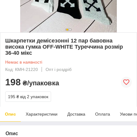
Шкарпетки демісезонні 12 пар бавовна
висока гумка OFF-WHITE Туреччина розмір
36-40 мікс
Немає в наявності
Код: КМН-21220
Опт і роздріб
198
₴/упаковка
195 ₴
від 2 упаковок
Опис
Характеристики
Доставка
Оплата
Умови п
Опис