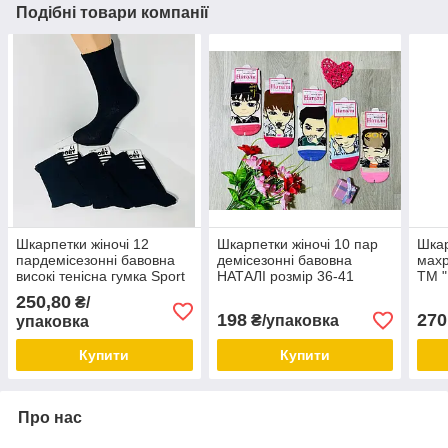
Подібні товари компанії
Шкарпетки жіночі 12
Шкарпетки жіночі 10 пар
Шкар
пардемісезонні бавовна
демісезонні бавовна
махр
високі тенісна гумка Sport
НАТАЛІ розмір 36-41
ТМ "
розмір 23-25 (36-40) чорні
кольоровий мікс
40 м
250,80
₴/
198
270
₴/упаковка
упаковка
Купити
Купити
Про нас