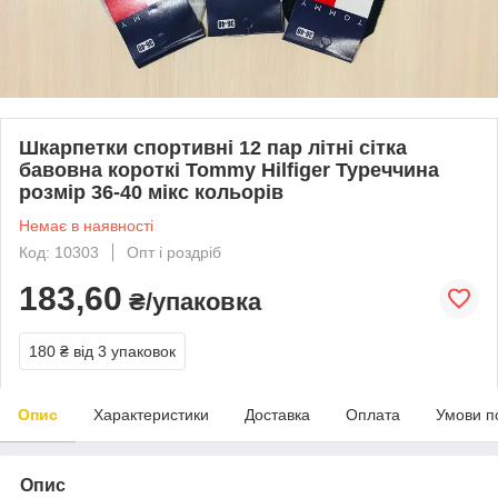
Шкарпетки спортивні 12 пар літні сітка
бавовна короткі Tommy Hilfiger Туреччина
розмір 36-40 мікс кольорів
Немає в наявності
Код: 10303
Опт і роздріб
183,60
₴/упаковка
180 ₴
від 3 упаковок
Опис
Характеристики
Доставка
Оплата
Умови п
Опис