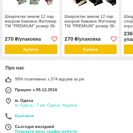
Шкарпетки зимові 12 пар
Шкарпетки зимові 12 пар
Шкар
махрові бавовна Житомир
махрові бавовна Житомир
спор
ТМ "PREMIUM" розмір 36-
ТМ "PREMIUM" розмір 36-
коро
40 мікс кольорів
40 мікс кольорів
розм
236
270
270
₴/упаковка
₴/упаковка
упа
Купити
Купити
Про нас
99% позитивних з 374 відгуків за рік
Працює з 05.12.2016
м. Одеса
м. Одеса - 7 км, Одеса, Україна
Контакти
Сьогодні вихідний
Показати весь графік роботи