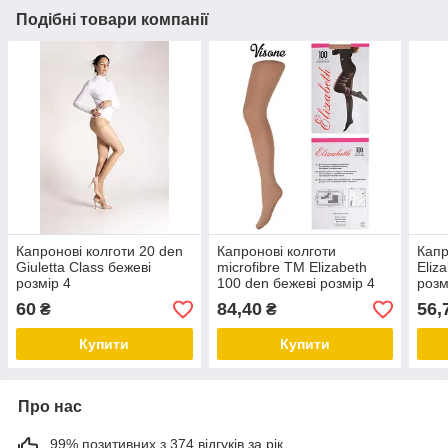
Подібні товари компанії
Капронові колготи 20 den
Капронові колготи
Капр
Giuletta Class бежеві
microfibre ТМ Elizabeth
Eliz
розмір 4
100 den бежеві розмір 4
розм
60
84,40
56,
₴
₴
Купити
Купити
Про нас
99% позитивних з 374 відгуків за рік