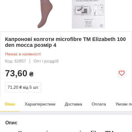
Капронові колготи microfibre ТМ Elizabeth 100
den mocca розмір 4
Немає в наявності
Код: 62857
Опт і роздріб
73,60
₴
71,20 ₴
від 5 шт.
Опис
Характеристики
Доставка
Оплата
Умови п
Опис