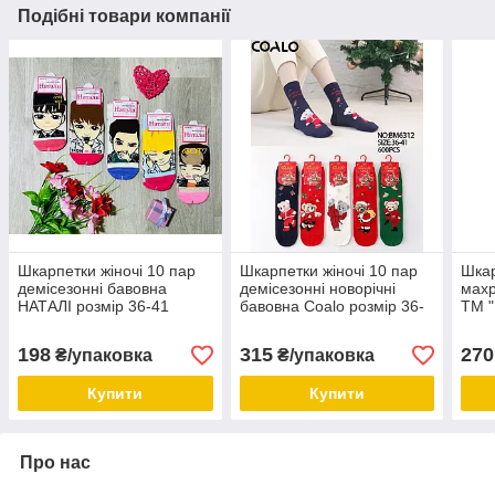
Подібні товари компанії
Шкарпетки жіночі 10 пар
Шкарпетки жіночі 10 пар
Шкар
демісезонні бавовна
демісезонні новорічні
махр
НАТАЛІ розмір 36-41
бавовна Coalo розмір 36-
ТМ "
кольоровий мікс
41 мікс кольорів
40 м
198
315
270
₴/упаковка
₴/упаковка
Купити
Купити
Про нас