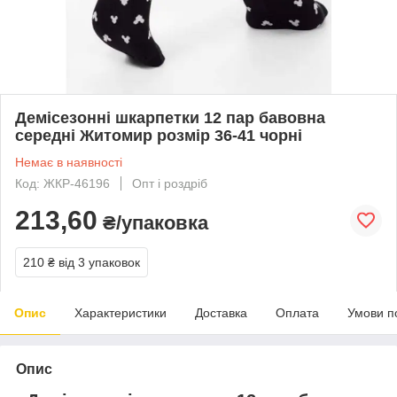
Демісезонні шкарпетки 12 пар бавовна
середні Житомир розмір 36-41 чорні
Немає в наявності
Код: ЖКР-46196
Опт і роздріб
213,60
₴/упаковка
210 ₴
від 3 упаковок
Опис
Характеристики
Доставка
Оплата
Умови п
Опис