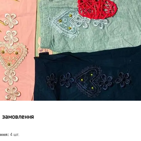
я замовлення
ння:
4 шт.