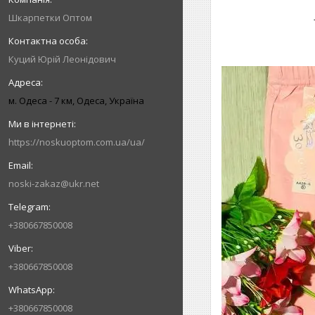
Шкарпетки Оптом
Куций Юрій Леонідович
м. Одеса - 7 км, Одеса, Україна
https://noskuoptom.com.ua/ua/
noski-zakaz@ukr.net
+380667850008
+380667850008
+380667850008