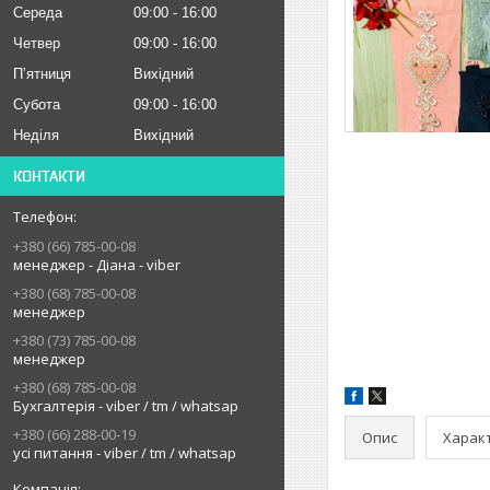
Середа
09:00
16:00
Четвер
09:00
16:00
Пʼятниця
Вихідний
Субота
09:00
16:00
Неділя
Вихідний
КОНТАКТИ
+380 (66) 785-00-08
менеджер - Діана - viber
+380 (68) 785-00-08
менеджер
+380 (73) 785-00-08
менеджер
+380 (68) 785-00-08
Бухгалтерія - viber / tm / whatsap
+380 (66) 288-00-19
Опис
Харак
усі питання - viber / tm / whatsap