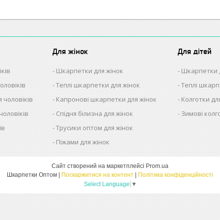
Для жінок
Для дітей
іків
Шкарпетки для жінок
Шкарпетки 
оловіків
Теплі шкарпетки для жінок
Теплі шкарп
 чоловіків
Капронові шкарпетки для жінок
Колготки дл
чоловіків
Спідня білизна для жінок
Зимові колг
ів
Трусики оптом для жінок
в
Піжами для жінок
Сайт створений на маркетплейсі
Prom.ua
Шкарпетки Оптом |
Поскаржитися на контент
|
Політика конфіденційності
Select Language
▼