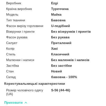
Виробник
Ezgi
Країна виробник
Туреччина
Модель
Майка
Тип тканини
Бавовна
Фасон вирізу горловини
U-подібний
Візерунки і принти
Без візерунків і принтів
Фасон рукава
Без рукава
Силует
Приталений
Колір
Хакі
Стиль
Класичний
Малюнки і написи
Без малюнків і написів
Застібка
Без застібки
Стан
Новий
Склад
бавовна - 100%
Користувальницькі характеристики
Розмір чоловічого одягу
S-56 (44-46)
(UA)
Приховати