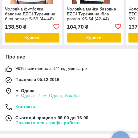
Чоловіча футболка
Чоловіча майка бавовна
Чоло
бавовна EZGI Туреччина
EZGI Туреччина біла
EZGI
біла розмір S-56 (44-46)
розмір XS-54 (42-44)
3XL-
138,50
104,70
137
₴
₴
Купити
Купити
Про нас
99% позитивних з 374 відгуків за рік
Працює з 05.12.2016
м. Одеса
м. Одеса - 7 км, Одеса, Україна
Контакти
Сьогодні працює з 09:00 до 16:00
Показати весь графік роботи