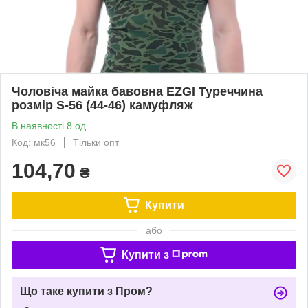
Чоловіча майка бавовна EZGI Туреччина
розмір S-56 (44-46) камуфляж
В наявності 8 од.
Код: мк56
Тільки опт
104,70
₴
Купити
або
Купити з
Що таке купити з Пром?