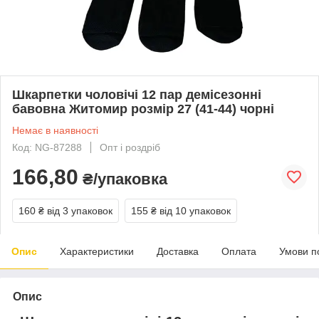
Шкарпетки чоловічі 12 пар демісезонні
бавовна Житомир розмір 27 (41-44) чорні
Немає в наявності
Код: NG-87288
Опт і роздріб
166,80
₴/упаковка
160 ₴
від 3 упаковок
155 ₴
від 10 упаковок
Опис
Характеристики
Доставка
Оплата
Умови п
Опис