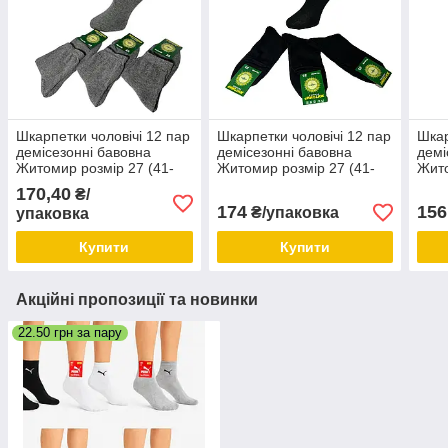
Шкарпетки чоловічі 12 пар
Шкарпетки чоловічі 12 пар
Шкар
демісезонні бавовна
демісезонні бавовна
демі
Житомир розмір 27 (41-
Житомир розмір 27 (41-
Жито
43) сірі
43) чорні
46) 
170,40
₴/
174
156
₴/упаковка
упаковка
Купити
Купити
Акційні пропозиції та новинки
22.50 грн за пару