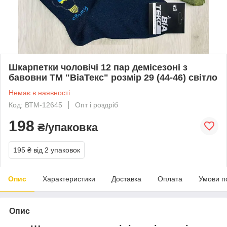
Шкарпетки чоловічі 12 пар демісезоні з
бавовни ТМ "ВіаТекс" розмір 29 (44-46) світло
Немає в наявності
Код: ВТМ-12645
Опт і роздріб
198
₴/упаковка
195 ₴
від 2 упаковок
Опис
Характеристики
Доставка
Оплата
Умови п
Опис