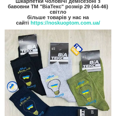
Шкарпетки чоловічі демісезоні з
бавовни ТМ "ВіаТекс" розмір 29 (44-46)
світло
більше товарів у нас на
сайті
https://noskuoptom.com.ua/