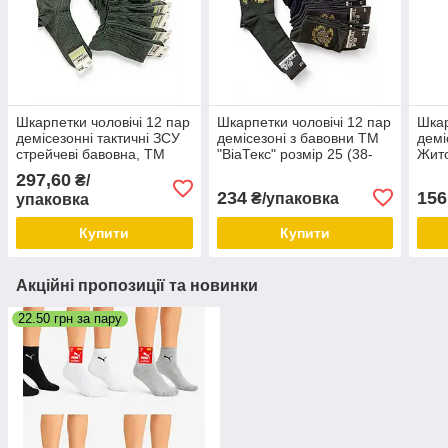
Шкарпетки чоловічі 12 пар
Шкарпетки чоловічі 12 пар
Шкар
демісезонні тактичні ЗСУ
демісезоні з бавовни ТМ
демі
стрейчеві бавовна, ТМ
"ВіаТекс" розмір 25 (38-
Жито
"ВіаТекс" розмір 41-44
40) герб шаблі
46) 
297,60
₴/
темне хакі
234
156
₴/упаковка
упаковка
Купити
Купити
Акційні пропозиції та новинки
22.50 грн за пару