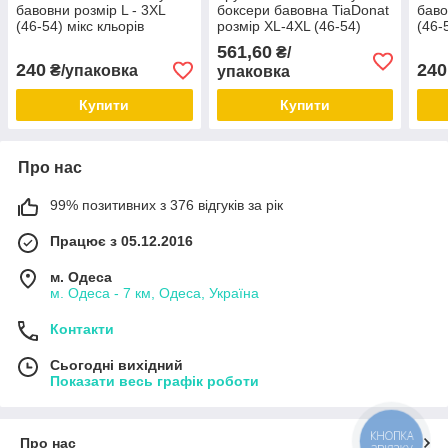
бавовни розмір L - 3XL
боксери бавовна TiaDonat
баво
(46-54) мікс кльорів
розмір XL-4XL (46-54)
(46-
норма
561,60
₴/
240
240
₴/упаковка
упаковка
Купити
Купити
Про нас
99% позитивних з 376 відгуків за рік
Працює з 05.12.2016
м. Одеса
м. Одеса - 7 км, Одеса, Україна
Контакти
Сьогодні вихідний
Показати весь графік роботи
КНОПКА
Про нас