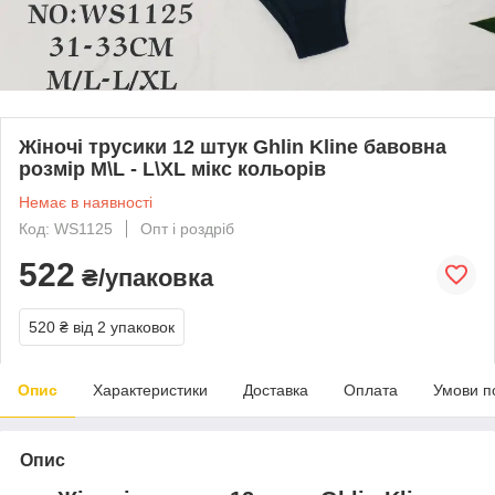
Жіночі трусики 12 штук Ghlin Kline бавовна
розмір M\L - L\XL мікс кольорів
Немає в наявності
Код: WS1125
Опт і роздріб
522
₴/упаковка
520 ₴
від 2 упаковок
Опис
Характеристики
Доставка
Оплата
Умови п
Опис