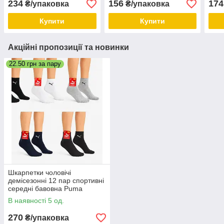
234
156
174
₴/упаковка
₴/упаковка
Купити
Купити
Акційні пропозиції та новинки
22.50 грн за пару
Шкарпетки чоловічі
демісезонні 12 пар спортивні
середні бавовна Puma
Туреччина розмір 41-44 мікс
В наявності 5 од.
кольорів
270
₴/упаковка