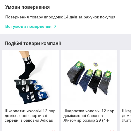
Умови повернення
Повернення товару впродовж 14 днів за рахунок покупця
Всі умови повернення
Подібні товари компанії
Шкарпетки чоловічі 12 пар
Шкарпетки чоловічі 12 пар
Шкар
демісезонні спортивні
демісезонні бавовна
демі
середні з бавовни Adidas
Житомир розмір 29 (44-
Жито
розмір 41-44 темний мікс
46) мікс кольорів
43) 
кольорів