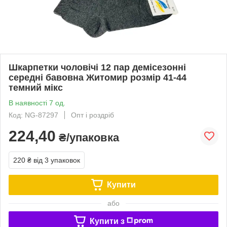
Шкарпетки чоловічі 12 пар демісезонні
середні бавовна Житомир розмір 41-44
темний мікс
В наявності 7 од.
Код: NG-87297
Опт і роздріб
224,40
₴/упаковка
220 ₴
від 3 упаковок
Купити
або
Купити з