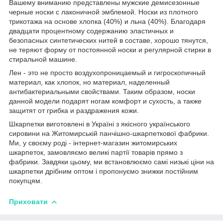
Вашему вниманию представлены мужские демисезонные
черные носки с лаконичной эмблемой. Носки из плотного
трикотажа на основе хлопка (40%) и льна (40%). Благодаря
двадцати процентному содержанию эластичных и
безопасных синтетических нитей в составе, хорошо тянутся,
не теряют форму от постоянной носки и регулярной стирки в
стиральной машине.
Лен - это не просто воздухопроницаемый и гигроскопичный
материал, как хлопок, но материал, наделенный
антибактериальными свойствами. Таким образом, носки
данной модели подарят ногам комфорт и сухость, а также
защитят от грибка и раздражения кожи.
Шкарпетки виготовлені в Україні з якісного українського
сировини на Житомирській панчішно-шкарпеткової фабрики.
Ми, у своєму роді - інтернет-магазин житомирських
шкарпеток, замовляємо великі партії товарів прямо з
фабрики. Завдяки цьому, ми встановлюємо самі низькі ціни на
шкарпетки дрібним оптом і пропонуємо знижки постійним
покупцям.
Приховати