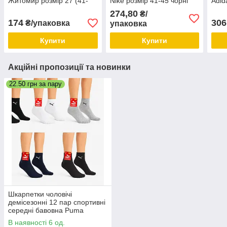
Житомир розмір 27 (41-
Nike розмір 41-45 чорні
Adid
43) чорні
41-4
274,80
₴/
174
306
₴/упаковка
упаковка
Купити
Купити
Акційні пропозиції та новинки
22.50 грн за пару
Шкарпетки чоловічі
демісезонні 12 пар спортивні
середні бавовна Puma
Туреччина розмір 41-44 мікс
В наявності 6 од.
кольорів