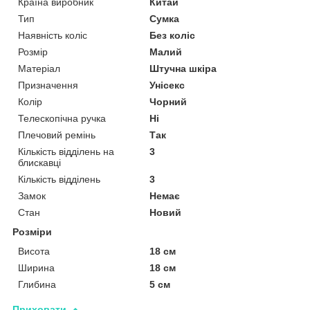
Країна виробник
Китай
Тип
Сумка
Наявність коліс
Без коліс
Розмір
Малий
Матеріал
Штучна шкіра
Призначення
Унісекс
Колір
Чорний
Телескопічна ручка
Ні
Плечовий ремінь
Так
Кількість відділень на
3
блискавці
Кількість відділень
3
Замок
Немає
Стан
Новий
Розміри
Висота
18 см
Ширина
18 см
Глибина
5 см
Приховати