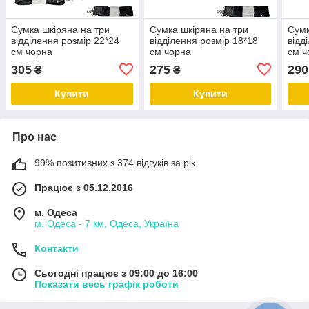
Сумка шкіряна на три
Сумка шкіряна на три
Сумк
відділення розмір 22*24
відділення розмір 18*18
відд
см чорна
см чорна
см ч
305
275
290
₴
₴
Купити
Купити
Про нас
99% позитивних з 374 відгуків за рік
Працює з 05.12.2016
м. Одеса
м. Одеса - 7 км, Одеса, Україна
Контакти
Сьогодні працює з 09:00 до 16:00
Показати весь графік роботи