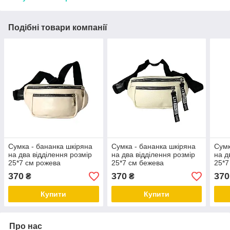
Подібні товари компанії
Сумка - бананка шкіряна
Сумка - бананка шкіряна
Сумк
на два відділення розмір
на два відділення розмір
на д
25*7 см рожева
25*7 см бежева
25*7
370
370
370
₴
₴
Купити
Купити
Про нас