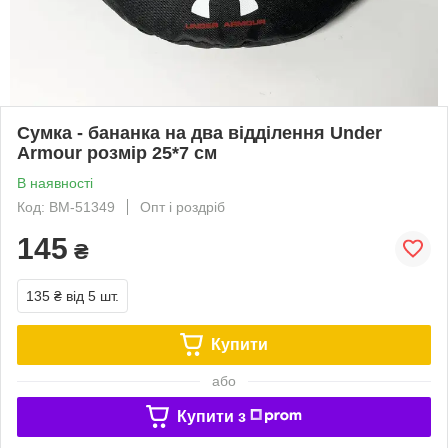
Сумка - бананка на два відділення Under
Armour розмір 25*7 см
В наявності
Код: BM-51349
Опт і роздріб
145
₴
135 ₴
від 5 шт.
Купити
або
Купити з