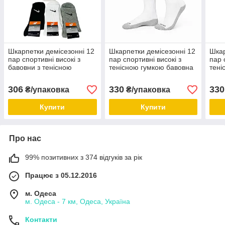
Шкарпетки демісезонні 12
Шкарпетки демісезонні 12
Шкар
пар спортивні високі з
пар спортивні високі з
пар 
бавовни з тенісною
тенісною гумкою бавовна
тені
гумкою Nike Туреччина
Nike Туреччина розмір 36-
Nike
розмір 36-39 мікс кольорів
39 білі з сірою підошвою
39 м
306
330
330
₴/упаковка
₴/упаковка
Купити
Купити
Про нас
99% позитивних з 374 відгуків за рік
Працює з 05.12.2016
м. Одеса
м. Одеса - 7 км, Одеса, Україна
Контакти