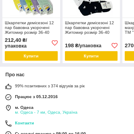
Шкарпетки демісезоні 12
Шкарпетки демісезоні 12
Шкар
пар бавовна укорочені
пар бавовна укорочені
махр
Житомир розмір 36-40
Житомир розмір 36-40
ТМ "
мікс кольорів
мікс кольорів
40 м
212,40
₴/
198
270
₴/упаковка
упаковка
Купити
Купити
Про нас
99% позитивних з 374 відгуків за рік
Працює з 05.12.2016
м. Одеса
м. Одеса - 7 км, Одеса, Україна
Контакти
Сьогодні працює з 09:00 до 16:00