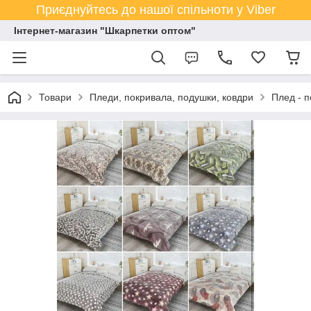
Приєднуйтесь до нашої спільноти у Viber
Інтернет-магазин "Шкарпетки оптом"
Товари
Пледи, покривала, подушки, ковдри
Плед - п