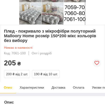
Плед - покривало з мікрофібри полуторний
Malloory Home розмір 150*200 мікс кольорів
без вибору
Немає в наявності
Код: 7061-100
Опт і роздріб
205
₴
200 ₴
від 2 шт.
190 ₴
від 10 шт.
Опис
Характеристики
Доставка
Оплата
Умови п
Опис