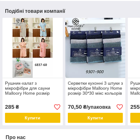
Подібні товари компанії
Рушник-халат з
Серветки кухонні 3 штуки з
Рушн
мікрофібри для сауни
мікрофібри Malloory Home
мікр
Malloory Home розмір
розмір 30*30 мікс кольорів
Mall
80*150 мікс кольорів без
80*1
вибору
вибо
285
70,50
255
₴
₴/упаковка
Купити
Купити
Про нас