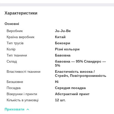
Характеристики
Основні
Виробник
Ju-Ju-Be
Країна виробник
Китай
Тип трусів
Боксери
Колір
Різні кольори
Тип тканини
Бавовна
Склад
бавовна — 95% Спандерс —
5%
Властивості тканини
Еластичність висока /
Стрейч, Повітропроникність
Безшовне
Ні
Посадка
Середня посадка
Візерунки і принти
Абстрактний принт
Кількість в упаковці
12 шт.
Приховати