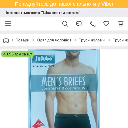
Приєднуйтесь до нашої спільноти у Viber
Інтернет-магазин "Шкарпетки оптом"
Товари
Одяг для чоловіків
Труси чоловічі
Труси ч
49.95 грн за шт