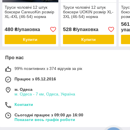
Труси чоловічі 12 штук
Труси чоловічі 12 штук
Трус
боксери CareuoKin розмір
боксери UOKIN розмір XL-
бокс
XL-4XL (46-54) норма
3XL (46-54) норма
розм
нор
561
480
528
₴/упаковка
₴/упаковка
упа
Купити
Купити
Про нас
99% позитивних з 374 відгуків за рік
Працює з 05.12.2016
м. Одеса
м. Одеса - 7 км, Одеса, Україна
Контакти
Сьогодні працює з 09:00 до 16:00
Показати весь графік роботи