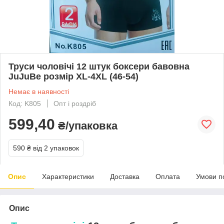
Труси чоловічі 12 штук боксери бавовна
JuJuBe розмір XL-4XL (46-54)
Немає в наявності
Код: K805
Опт і роздріб
599,40
₴/упаковка
590 ₴
від 2 упаковок
Опис
Характеристики
Доставка
Оплата
Умови п
Опис