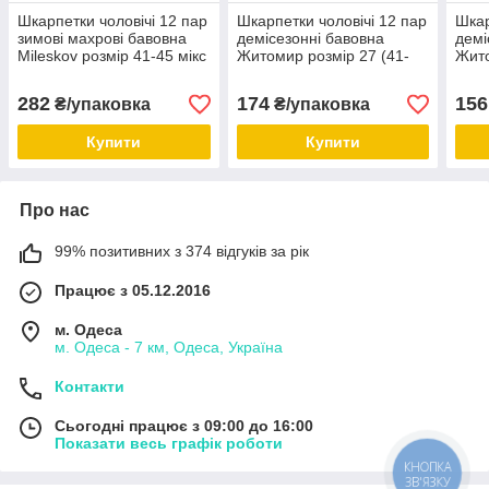
Шкарпетки чоловічі 12 пар
Шкарпетки чоловічі 12 пар
Шкар
зимові махрові бавовна
демісезонні бавовна
демі
Mileskov розмір 41-45 мікс
Житомир розмір 27 (41-
Жито
кольорів орнамент
43) чорні
46) 
282
174
156
₴/упаковка
₴/упаковка
Купити
Купити
Про нас
99% позитивних з 374 відгуків за рік
Працює з 05.12.2016
м. Одеса
м. Одеса - 7 км, Одеса, Україна
Контакти
Сьогодні працює з 09:00 до 16:00
Показати весь графік роботи
КНОПКА
ЗВ'ЯЗКУ