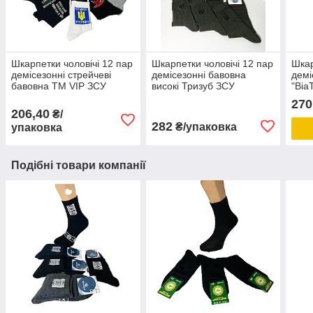
Шкарпетки чоловічі 12 пар
Шкарпетки чоловічі 12 пар
Шкар
демісезонні стрейчеві
демісезонні бавовна
демі
бавовна ТМ VIP ЗСУ
високі Тризуб ЗСУ
"Віа
розмір 41-45 асорті
Житомир розмір 41-45
43) 
270
хакі
206,40
₴/
282
₴/упаковка
упаковка
Подібні товари компанії