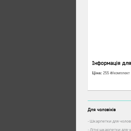
Інформація дл
Ціна:
255 ₴/комплект
Для чоловіків
Шкарпетки для чолов
Літні шкарпетки для ч