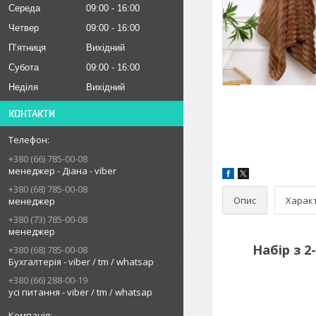
Середа
09:00
16:00
Четвер
09:00
16:00
Пʼятниця
Вихідний
Субота
09:00
16:00
Неділя
Вихідний
КОНТАКТИ
+380 (66) 785-00-08
менеджер - Діана - viber
+380 (68) 785-00-08
Опис
Харак
менеджер
+380 (73) 785-00-08
менеджер
Набір з 2
+380 (68) 785-00-08
Бухгалтерія - viber / tm / whatsap
+380 (66) 288-00-19
усі питання - viber / tm / whatsap