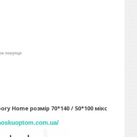
нок покупця
ory Home розмір 70*140 / 50*100 мікс
/noskuoptom.com.ua/