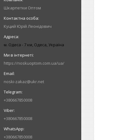
Шкарпетки Оптом
Куций Юрій Леонідович
м. Одеса - 7 км, Одеса, Україна
https://noskuoptom.com.ua/ua/
noski-zakaz@ukr.net
+380667850008
+380667850008
+380667850008