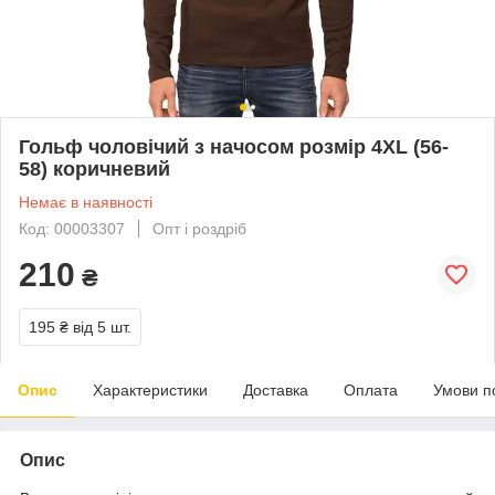
Гольф чоловічий з начосом розмір 4XL (56-
58) коричневий
Немає в наявності
Код: 00003307
Опт і роздріб
210
₴
195 ₴
від 5 шт.
Опис
Характеристики
Доставка
Оплата
Умови п
Опис