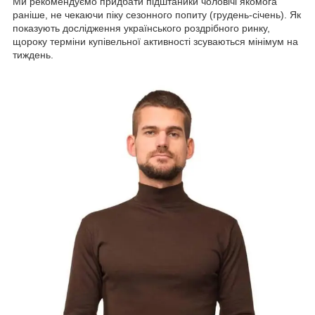
Ми рекомендуємо придбати підштаники чоловічі якомога
раніше, не чекаючи піку сезонного попиту (грудень-січень). Як
показують дослідження українського роздрібного ринку,
щороку терміни купівельної активності зсуваються мінімум на
тиждень.