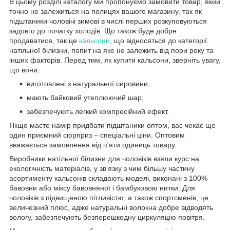
В цьому розділі каталогу ми пропонуємо замовити товар, який
точно не залежиться на полицях вашого магазину, так як
підштаники чоловічі зимові в числі перших розкуповуються
задовго до початку холодів. Що також буде добре
продаватися, так це
кальсони
, що відносяться до категорії
натільної білизни, попит на яке не залежить від пори року та
інших факторів. Перед тим, як купити кальсони, зверніть увагу,
що вони:
виготовлені з натуральної сировини;
мають байковий утеплюючий шар;
забезпечують легкий компресійний ефект.
Якщо маєте намір придбати підштаники оптом, вас чекає ще
один приємний сюрприз – спеціальні ціни. Оптовим
вважається замовлення від п'яти одиниць товару.
Виробники натільної білизни для чоловіків взяли курс на
екологічність матеріалів, у зв'язку з чим більшу частину
асортименту кальсонів складають моделі, виконані з 100%
бавовни або міксу бавовняної і бамбуковою нитки. Для
чоловіків з підвищеною пітливістю, а також спортсменів, це
величезний плюс, адже натуральні волокна добре відводять
вологу, забезпечують безперешкодну циркуляцію повітря.