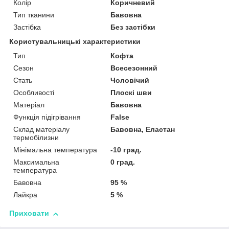
Колір
Коричневий
Тип тканини
Бавовна
Застібка
Без застібки
Користувальницькі характеристики
Тип
Кофта
Сезон
Всесезонний
Стать
Чоловічий
Особливості
Плоскі шви
Матеріал
Бавовна
Функція підігрівання
False
Склад матеріалу
Бавовна, Еластан
термобілизни
Мінімальна температура
-10 град.
Максимальна
0 град.
температура
Бавовна
95 %
Лайкра
5 %
Приховати