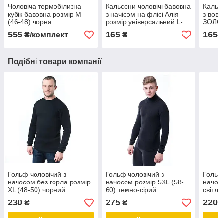
Чоловіча термобілизна
Кальсони чоловічі бавовна
Каль
кубік бавовна розмір M
з начісом на флісі Алія
з во
(46-48) чорна
розмір універсальний L-
ЗОЛ
6XL (46-54)
(48-
555
165
165
₴/комплект
₴
Подібні товари компанії
Гольф чоловічий з
Гольф чоловічий з
Голь
начосом без горла розмір
начосом розмір 5XL (58-
начо
XL (48-50) чорний
60) темно-сірий
світ
230
275
220
₴
₴