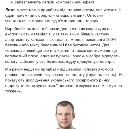
забезпечують легкий компресійний ефект.
Якщо маєте намір придбати підштаники оптом, вас чекає ще
один приємний сюрприз – спеціальні ціни. Оптовим
вважається замовлення від п'яти одиниць товару.
Виробники натільної білизни для чоловіків взяли курс на
екологічність матеріалів, у зв'язку з чим більшу частину
асортименту кальсонів складають моделі, виконані з 100%
бавовни або міксу бавовняної і бамбуковою нитки. Для
чоловіків з підвищеною пітливістю, а також спортсменів, це
величезний плюс, адже натуральні волокна добре відводять
вологу, забезпечують безперешкодну циркуляцію повітря.
Ми рекомендуємо придбати підштаники чоловічі якомога
раніше, не чекаючи піку сезонного попиту (грудень-січень). Як
показують дослідження українського роздрібного ринку,
щороку терміни купівельної активності зсуваються мінімум на
тиждень.