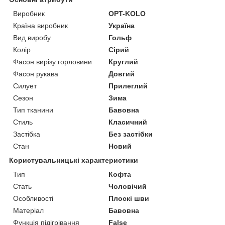
Виробник
OPT-KOLO
Країна виробник
Україна
Вид виробу
Гольф
Колір
Сірий
Фасон вирізу горловини
Круглий
Фасон рукава
Довгий
Силует
Прилеглий
Сезон
Зима
Тип тканини
Бавовна
Стиль
Класичний
Застібка
Без застібки
Стан
Новий
Користувальницькі характеристики
Тип
Кофта
Стать
Чоловічий
Особливості
Плоскі шви
Матеріал
Бавовна
Функція підігрівання
False