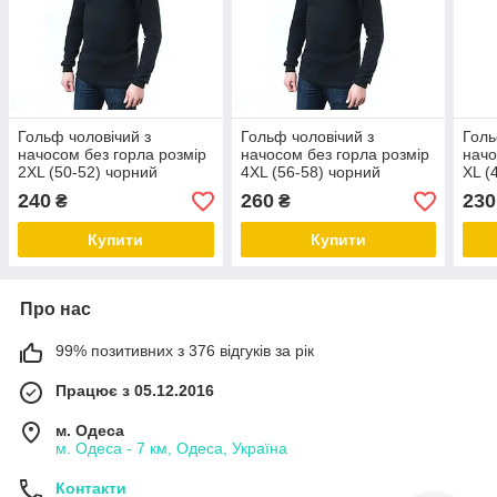
Гольф чоловічий з
Гольф чоловічий з
Голь
начосом без горла розмір
начосом без горла розмір
начо
2XL (50-52) чорний
4XL (56-58) чорний
XL (
240
260
230
₴
₴
Купити
Купити
Про нас
99% позитивних з 376 відгуків за рік
Працює з 05.12.2016
м. Одеса
м. Одеса - 7 км, Одеса, Україна
Контакти