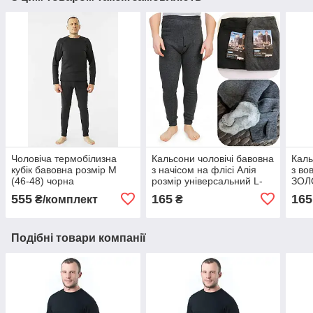
Чоловіча термобілизна
Кальсони чоловічі бавовна
Каль
кубік бавовна розмір M
з начісом на флісі Алія
з во
(46-48) чорна
розмір універсальний L-
ЗОЛ
6XL (46-54)
(48-
555
165
165
₴/комплект
₴
Подібні товари компанії