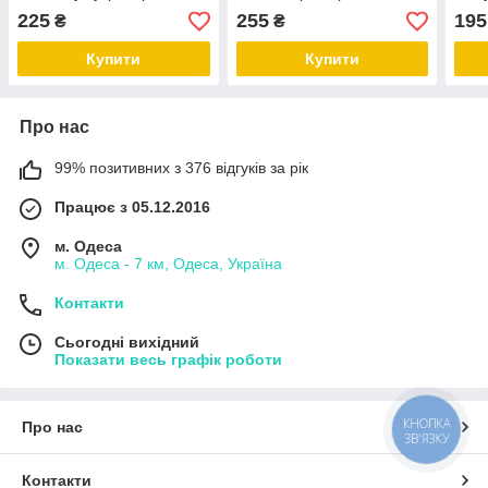
розмір L-5XL (44-56)
(46-54) чорні
(46-
225
255
195
₴
₴
Купити
Купити
Про нас
99% позитивних з 376 відгуків за рік
Працює з 05.12.2016
м. Одеса
м. Одеса - 7 км, Одеса, Україна
Контакти
Сьогодні вихідний
Показати весь графік роботи
КНОПКА
Про нас
ЗВ'ЯЗКУ
Контакти