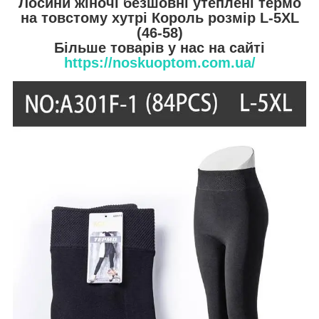
Лосини жіночі безшовні утеплені термо
на товстому хутрі Король розмір L-5XL
(46-58)
Більше товарів у нас на сайті
https://noskuoptom.com.ua/