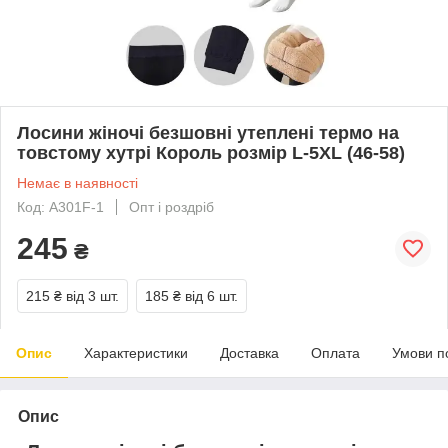
Лосини жіночі безшовні утеплені термо на
товстому хутрі Король розмір L-5XL (46-58)
Немає в наявності
Код: A301F-1
Опт і роздріб
245
₴
215 ₴
від 3 шт.
185 ₴
від 6 шт.
Опис
Характеристики
Доставка
Оплата
Умови п
Опис