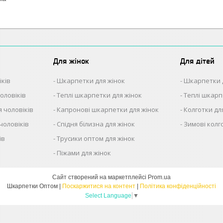
Для жінок
Для дітей
іків
Шкарпетки для жінок
Шкарпетки 
оловіків
Теплі шкарпетки для жінок
Теплі шкарп
 чоловіків
Капронові шкарпетки для жінок
Колготки дл
чоловіків
Спідня білизна для жінок
Зимові колг
ів
Трусики оптом для жінок
в
Піжами для жінок
Сайт створений на маркетплейсі
Prom.ua
Шкарпетки Оптом |
Поскаржитися на контент
|
Політика конфіденційності
Select Language
▼