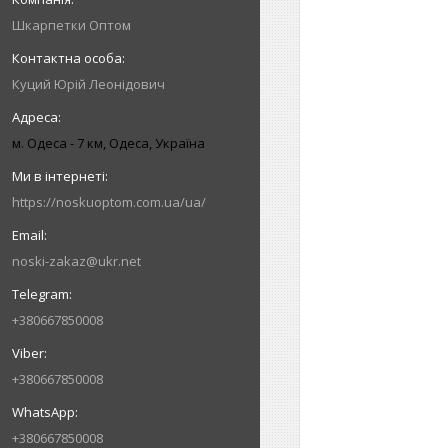
Шкарпетки Оптом
Куций Юрій Леонідович
м. Одеса - 7 км, Одеса, Україна
https://noskuoptom.com.ua/ua/
noski-zakaz@ukr.net
+380667850008
+380667850008
+380667850008