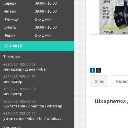
Середа
09:00
16:00
Четвер
09:00
16:00
Пʼятниця
Вихідний
Субота
09:00
16:00
Неділя
Вихідний
КОНТАКТИ
+380 (66) 785-00-08
менеджер - Діана - viber
+380 (68) 785-00-08
Опис
Харак
менеджер
+380 (73) 785-00-08
менеджер
Шкарпетки д
+380 (68) 785-00-08
Бухгалтерія - viber / tm / whatsap
+380 (66) 288-00-19
усі питання - viber / tm / whatsap