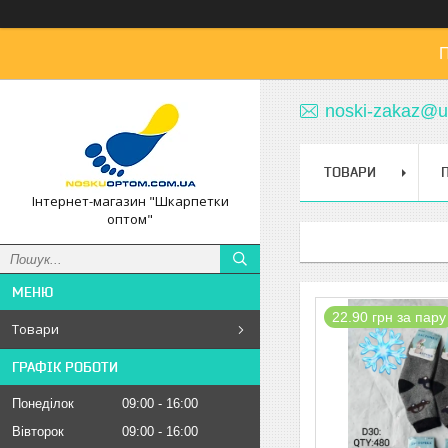
П
noski-zakaz@u
ТОВАРИ
Інтернет-магазин "Шкарпетки
оптом"
22.90 грн за пару
Товари
ГРАФІК РОБОТИ
Понеділок
09:00
16:00
Вівторок
09:00
16:00