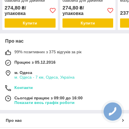
бавовна для дівчинки
бавовна для дівчинки
махр
"ВиАтекс" розмір 18 (29-
"ВиАтекс" розмір 18 (29-
30-3
274,80
274,80
₴/
₴/
31) мікс кольорів
31) мікс кольорів
237
упаковка
упаковка
Купити
Купити
Про нас
99% позитивних з 375 відгуків за рік
Працює з 05.12.2016
м. Одеса
м. Одеса - 7 км, Одеса, Україна
Контакти
Сьогодні працює з 09:00 до 16:00
Показати весь графік роботи
Про нас