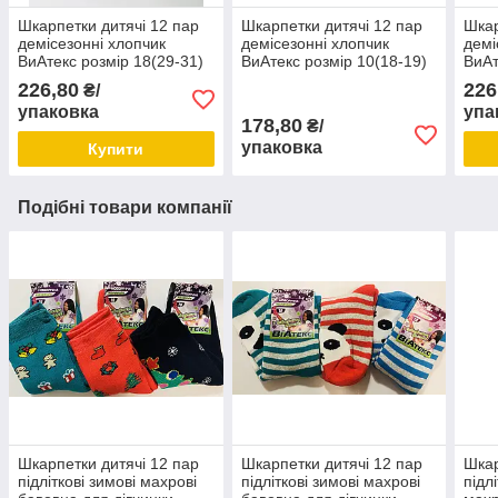
Шкарпетки дитячі 12 пар
Шкарпетки дитячі 12 пар
Шкар
демісезонні хлопчик
демісезонні хлопчик
демі
ВиАтекс розмір 18(29-31)
ВиАтекс розмір 10(18-19)
ВиАт
асорті
асорті
асор
226,80
226
₴/
упаковка
упа
178,80
₴/
упаковка
Купити
Подібні товари компанії
Шкарпетки дитячі 12 пар
Шкарпетки дитячі 12 пар
Шкар
підліткові зимові махрові
підліткові зимові махрові
підл