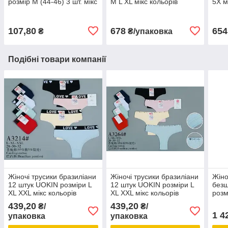
розмір M (44-46) 3 шт. мікс
M L XL мікс кольорів
5X м
кольорів
норма
бата
107,80
678
654
₴
₴/упаковка
Подібні товари компанії
Жіночі трусики бразиліани
Жіночі трусики бразиліани
Жіно
12 штук UOKIN розміри L
12 штук UOKIN розміри L
безш
XL XXL мікс кольорів
XL XXL мікс кольорів
розм
коль
439,20
439,20
₴/
₴/
1 4
упаковка
упаковка