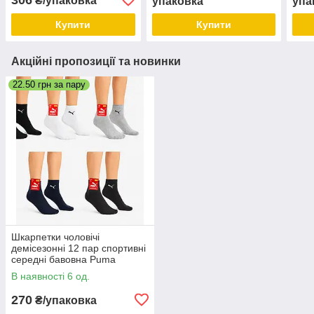
₴/упаковка
упаковка
упа
Купити
Купити
Акційні пропозиції та новинки
22.50 грн за пару
Шкарпетки чоловічі
демісезонні 12 пар спортивні
середні бавовна Puma
Туреччина розмір 41-44 мікс
В наявності 6 од.
кольорів
270
₴/упаковка