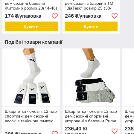
демісезонні бавовна
демісезоні з бавовни ТМ
Житомир розмір 29(44-46)
"ВіаТекс" розмір 25 (38-
чорні
40) герб
174
246
₴/упаковка
₴/упаковка
Купити
Купити
Подібні товари компанії
Шкарпетки чоловічі 12 пар
Шкарпетки чоловічі 12 пар
Шкар
спортивні демісезонні
демісезонні спортивні
демі
високі з тенісною гумкою
укорочені з бавовни Puma
укор
бавовна Puma розмір 41-
розмір 41-44 мікс кольорів
Adid
236,40
238
₴/
44 білі
306