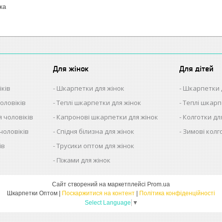
ка
Для жінок
Для дітей
іків
Шкарпетки для жінок
Шкарпетки 
оловіків
Теплі шкарпетки для жінок
Теплі шкарп
 чоловіків
Капронові шкарпетки для жінок
Колготки дл
чоловіків
Спідня білизна для жінок
Зимові колг
ів
Трусики оптом для жінок
в
Піжами для жінок
Сайт створений на маркетплейсі
Prom.ua
Шкарпетки Оптом |
Поскаржитися на контент
|
Політика конфіденційності
Select Language
▼