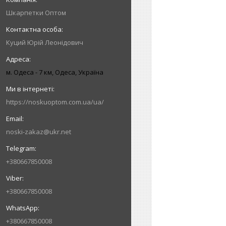
Шкарпетки Оптом
Куций Юрій Леонідович
м. Одеса - 7 км, Одеса, Україна
https://noskuoptom.com.ua/ua/
noski-zakaz@ukr.net
+380667850008
+380667850008
+380667850008