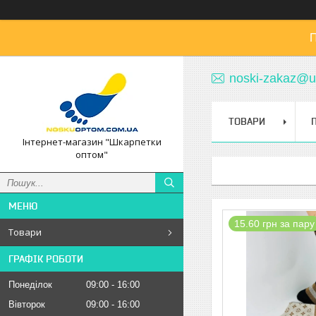
П
noski-zakaz@u
ТОВАРИ
Інтернет-магазин "Шкарпетки
оптом"
15.60 грн за пару
Товари
ГРАФІК РОБОТИ
Понеділок
09:00
16:00
Вівторок
09:00
16:00