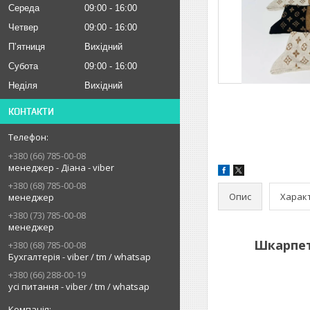
Середа
09:00
16:00
Четвер
09:00
16:00
Пʼятниця
Вихідний
Субота
09:00
16:00
Неділя
Вихідний
КОНТАКТИ
+380 (66) 785-00-08
менеджер - Діана - viber
+380 (68) 785-00-08
Опис
Харак
менеджер
+380 (73) 785-00-08
менеджер
Шкарпетк
+380 (68) 785-00-08
Бухгалтерія - viber / tm / whatsap
+380 (66) 288-00-19
усі питання - viber / tm / whatsap