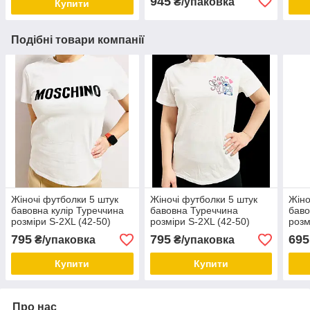
945
₴/упаковка
Купити
Подібні товари компанії
Жіночі футболки 5 штук
Жіночі футболки 5 штук
Жіно
бавовна кулір Туреччина
бавовна Туреччина
баво
розміри S-2XL (42-50)
розміри S-2XL (42-50)
розм
ростовка
ростовка
рост
795
795
695
₴/упаковка
₴/упаковка
Купити
Купити
Про нас