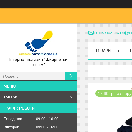
П
noski-zakaz@u
ТОВАРИ
Інтернет-магазин "Шкарпетки
оптом"
17.80 грн за пару
Товари
ГРАФІК РОБОТИ
Понеділок
09:00
16:00
Вівторок
09:00
16:00