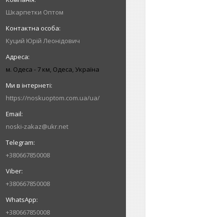
Шкарпетки Оптом
Куций Юрій Леонідович
м. Одеса - 7 км, Одеса, Україна
https://noskuoptom.com.ua/ua/
noski-zakaz@ukr.net
+380667850008
+380667850008
+380667850008