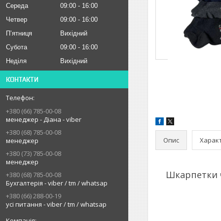
Середа
09:00
16:00
Четвер
09:00
16:00
Пʼятниця
Вихідний
Субота
09:00
16:00
Неділя
Вихідний
КОНТАКТИ
+380 (66) 785-00-08
менеджер - Діана - viber
+380 (68) 785-00-08
Опис
Харак
менеджер
+380 (73) 785-00-08
менеджер
Шкарпетки ч
+380 (68) 785-00-08
Бухгалтерія - viber / tm / whatsap
+380 (66) 288-00-19
усі питання - viber / tm / whatsap