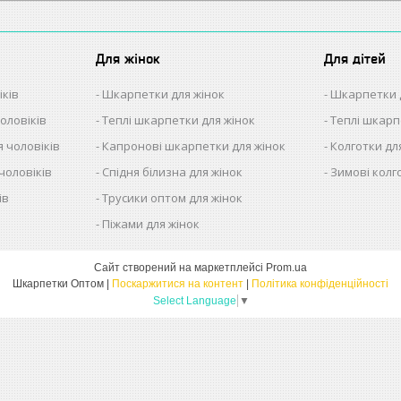
Для жінок
Для дітей
іків
Шкарпетки для жінок
Шкарпетки 
оловіків
Теплі шкарпетки для жінок
Теплі шкарп
 чоловіків
Капронові шкарпетки для жінок
Колготки дл
чоловіків
Спідня білизна для жінок
Зимові колг
ів
Трусики оптом для жінок
в
Піжами для жінок
Сайт створений на маркетплейсі
Prom.ua
Шкарпетки Оптом |
Поскаржитися на контент
|
Політика конфіденційності
Select Language
▼