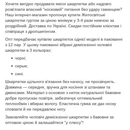
Хочете вигідно продавати якісні шкарпетки або надовго
розв'язати власний "носковий" питання без удару гаманцем?
Наш інтернет-магазин пропонує купити Житосвітські
шкарпетки гуртом за ціною мінімум у 3-4 рази нижчою за
роздрібний. Доставка по Україні. Скидки постійним клієнтам і
співпраця з дропшипінгом.
Опт передбачає купівлю шкарпеток однієї моделі в пакованні
з 12 пар. У цьому пакованні зібрані демісезонні чоловічі
шкарпетки в 3 кольорах:
чорні;
серые;
сині.
Шкарпетки щільного в'язання без начосу, не просвічують.
Довжина — середня, зручна для носіння зі штанами та
джинсами. Матеріал з основою з ниток натуральної бавовни
добре пропускає повітря, забезпечує оптимальний
теплообмін і вбирає вологу. Еластична гумка не дає носку
сповзати й не передавлює ногу.
Замовляйте чоловічі демісезонні шкарпетки з бавовни за
оптовою ціною й залишайтеся "у плюсу"!