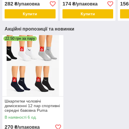
282
174
156
₴/упаковка
₴/упаковка
Купити
Купити
Акційні пропозиції та новинки
22.50 грн за пару
Шкарпетки чоловічі
демісезонні 12 пар спортивні
середні бавовна Puma
Туреччина розмір 41-44 мікс
В наявності 6 од.
кольорів
270
₴/упаковка