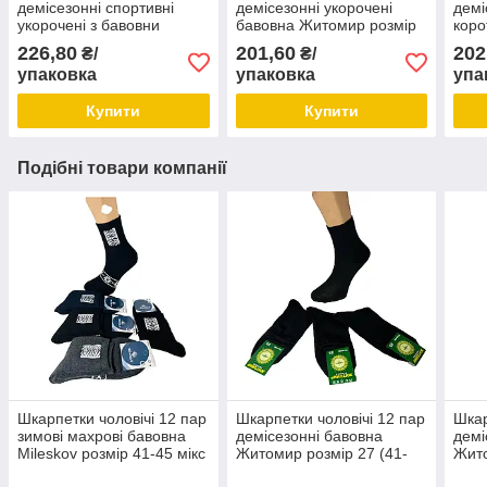
демісезонні спортивні
демісезонні укорочені
демі
укорочені з бавовни
бавовна Житомир розмір
коро
Tommy_Hilfiger розмір 43-
41-44 світлий мікс
44 м
226,80
201,60
202
₴/
₴/
46 білі
упаковка
упаковка
упа
Купити
Купити
Подібні товари компанії
Шкарпетки чоловічі 12 пар
Шкарпетки чоловічі 12 пар
Шкар
зимові махрові бавовна
демісезонні бавовна
демі
Mileskov розмір 41-45 мікс
Житомир розмір 27 (41-
Жито
кольорів орнамент
43) чорні
46) 