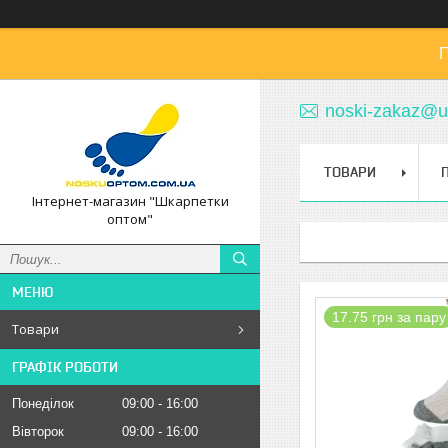
П
noski-zakaz@u
ТОВАРИ
Інтернет-магазин "Шкарпетки
оптом"
17.75 грн за пару
Товари
ГРАФІК РОБОТИ
Понеділок
09:00
16:00
Вівторок
09:00
16:00