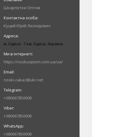
Шкарпетки Оптом
Куций Юрій Леонідович
м. Одеса - 7 км, Одеса, Україна
https://noskuoptom.com.ua/ua/
noski-zakaz@ukr.net
+380667850008
+380667850008
+380667850008