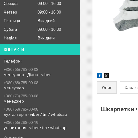
Середа
09:00
16:00
Четвер
09:00
16:00
Пʼятниця
Вихідний
Субота
09:00
16:00
Неділя
Вихідний
КОНТАКТИ
+380 (66) 785-00-08
менеджер - Діана - viber
+380 (68) 785-00-08
Опис
Харак
менеджер
+380 (73) 785-00-08
менеджер
Шкарпетки чо
+380 (68) 785-00-08
Бухгалтерія - viber / tm / whatsap
+380 (66) 288-00-19
усі питання - viber / tm / whatsap