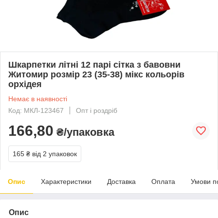
Шкарпетки літні 12 парі сітка з бавовни
Житомир розмір 23 (35-38) мікс кольорів
орхідея
Немає в наявності
Код: МКЛ-123467
Опт і роздріб
166,80
₴/упаковка
165 ₴
від 2 упаковок
Опис
Характеристики
Доставка
Оплата
Умови п
Опис