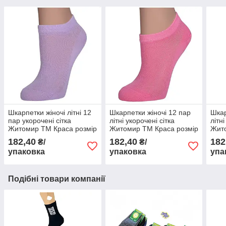
Шкарпетки жіночі літні 12
Шкарпетки жіночі 12 пар
Шкар
пар укорочені сітка
літні укорочені сітка
літні
Житомир ТМ Краса розмір
Житомир ТМ Краса розмір
Жито
36-40 бузкові
36-40 малиновий
36-4
182,40
182,40
182
₴/
₴/
упаковка
упаковка
упа
Подібні товари компанії