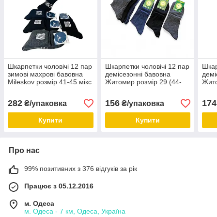
Шкарпетки чоловічі 12 пар
Шкарпетки чоловічі 12 пар
Шкар
зимові махрові бавовна
демісезонні бавовна
демі
Mileskov розмір 41-45 мікс
Житомир розмір 29 (44-
Жито
кольорів орнамент
46) мікс кольорів
43) 
282
156
174
₴/упаковка
₴/упаковка
Купити
Купити
Про нас
99% позитивних з 376 відгуків за рік
Працює з 05.12.2016
м. Одеса
м. Одеса - 7 км, Одеса, Україна