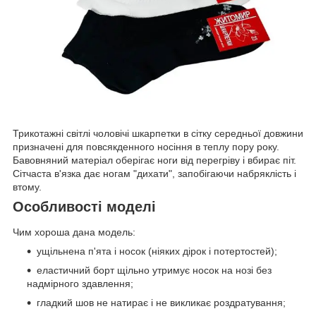
Трикотажні світлі чоловічі шкарпетки в сітку середньої довжини
призначені для повсякденного носіння в теплу пору року.
Бавовняний матеріал оберігає ноги від перегріву і вбирає піт.
Сітчаста в'язка дає ногам "дихати", запобігаючи набряклість і
втому.
Особливості моделі
Чим хороша дана модель:
ущільнена п'ята і носок (ніяких дірок і потертостей);
еластичний борт щільно утримує носок на нозі без
надмірного здавлення;
гладкий шов не натирає і не викликає роздратування;