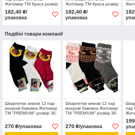
Житомир ТМ Краса розмір
Житомир ТМ Краса розмір
Жито
36-40 бузкові
36-40 малиновий
36-4
182,40
182,40
182
₴/
₴/
упаковка
упаковка
упа
Подібні товари компанії
Шкарпетки зимові 12 пар
Шкарпетки зимові 12 пар
Шкар
махрові бавовна Житомир
махрові бавовна Житомир
пар 
ТМ "PREMIUM" розмір 36-
ТМ "PREMIUM" розмір 36-
Жито
40 мікс кольорів
40 мікс кольорів
коль
199
270
270
₴/упаковка
₴/упаковка
упа