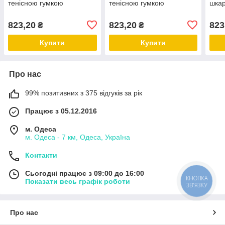
тенісною гумкою
тенісною гумкою
шкар
шкарпеток розмір 41-45
шкарпеток розмір 41-45
розм
білі
чорні
коль
823,20
823,20
823
₴
₴
Купити
Купити
Про нас
99% позитивних з 375 відгуків за рік
Працює з 05.12.2016
м. Одеса
м. Одеса - 7 км, Одеса, Україна
Контакти
Сьогодні працює з 09:00 до 16:00
КНОПКА
Показати весь графік роботи
ЗВ'ЯЗКУ
Про нас