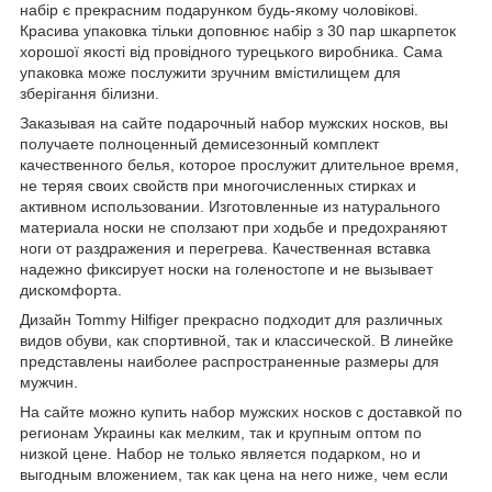
набір є прекрасним подарунком будь-якому чоловікові.
Красива упаковка тільки доповнює набір з 30 пар шкарпеток
хорошої якості від провідного турецького виробника. Сама
упаковка може послужити зручним вмістилищем для
зберігання білизни.
Заказывая на сайте подарочный набор мужских носков, вы
получаете полноценный демисезонный комплект
качественного белья, которое прослужит длительное время,
не теряя своих свойств при многочисленных стирках и
активном использовании. Изготовленные из натурального
материала носки не сползают при ходьбе и предохраняют
ноги от раздражения и перегрева. Качественная вставка
надежно фиксирует носки на голеностопе и не вызывает
дискомфорта.
Дизайн Tommy Hilfiger прекрасно подходит для различных
видов обуви, как спортивной, так и классической. В линейке
представлены наиболее распространенные размеры для
мужчин.
На сайте можно купить набор мужских носков с доставкой по
регионам Украины как мелким, так и крупным оптом по
низкой цене. Набор не только является подарком, но и
выгодным вложением, так как цена на него ниже, чем если