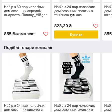
Набір з 30 пар чоловічих
Набір з 24 пар чоловічих
Набі
демісезонних середніх
демісезонних високих з
демі
шкарпеток Tommy_Hilfiger
тенісною гумкою
шкар
розмір 39-42 чорні
шкарпеток розмір 41-45
розм
чорні
823,20
₴
855
855
₴/комплект
Купити
Подібні товари компанії
Набір з 24 пар чоловічих
Набір з 24 пар чоловічих
Набі
демісезонних високих з
демісезонних високих з
демі