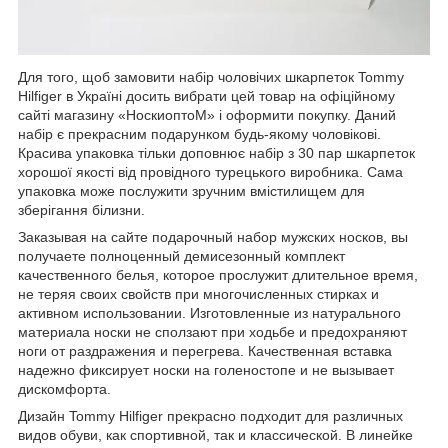
Для того, щоб замовити набір чоловічих шкарпеток Tommy
Hilfiger в Україні досить вибрати цей товар на офіційному
сайті магазину «НоскиоптоМ» і оформити покупку. Даний
набір є прекрасним подарунком будь-якому чоловікові.
Красива упаковка тільки доповнює набір з 30 пар шкарпеток
хорошої якості від провідного турецького виробника. Сама
упаковка може послужити зручним вмістилищем для
зберігання білизни.
Заказывая на сайте подарочный набор мужских носков, вы
получаете полноценный демисезонный комплект
качественного белья, которое прослужит длительное время,
не теряя своих свойств при многочисленных стирках и
активном использовании. Изготовленные из натурального
материала носки не сползают при ходьбе и предохраняют
ноги от раздражения и перегрева. Качественная вставка
надежно фиксирует носки на голеностопе и не вызывает
дискомфорта.
Дизайн Tommy Hilfiger прекрасно подходит для различных
видов обуви, как спортивной, так и классической. В линейке