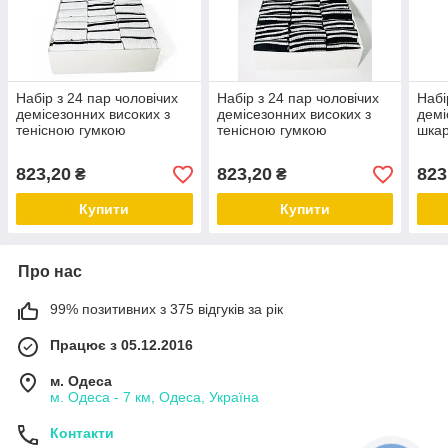
Набір з 24 пар чоловічих
Набір з 24 пар чоловічих
Набі
демісезонних високих з
демісезонних високих з
демі
тенісною гумкою
тенісною гумкою
шкар
шкарпеток розмір 41-45
шкарпеток розмір 41-45
розм
білі
чорні
коль
823,20
823,20
823
₴
₴
Купити
Купити
Про нас
99% позитивних з 375 відгуків за рік
Працює з 05.12.2016
м. Одеса
м. Одеса - 7 км, Одеса, Україна
Контакти