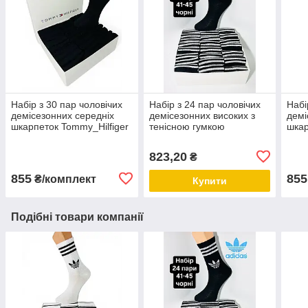
Набір з 30 пар чоловічих
Набір з 24 пар чоловічих
Набі
демісезонних середніх
демісезонних високих з
демі
шкарпеток Tommy_Hilfiger
тенісною гумкою
шкар
розмір 39-42 чорні
шкарпеток розмір 41-45
розм
чорні
823,20
₴
855
855
₴/комплект
Купити
Подібні товари компанії