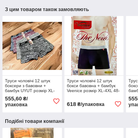
З цим товаром також замовляють
Труси чоловічі 12 штук
Труси чоловічі 12 штук
Трус
боксери з бавовни +
бокси бавовна + бамбук
бокс
бамбук UYUT розмір XL-
Veenice розмір XL-4XL 48-
бамб
4XL (48-54) мікс кольорів
54)
4XL 
555,60
555
₴/
618
₴/упаковка
упаковка
упа
Подібні товари компанії