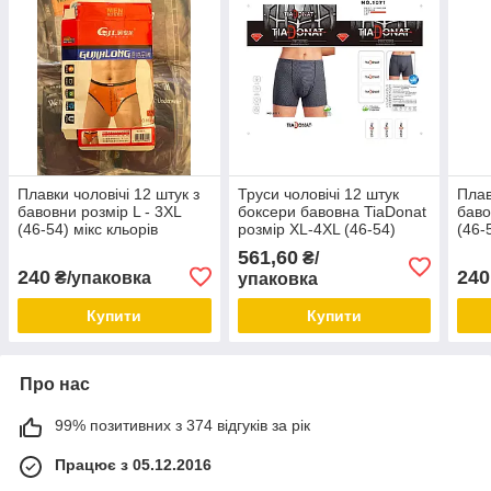
Плавки чоловічі 12 штук з
Труси чоловічі 12 штук
Плав
бавовни розмір L - 3XL
боксери бавовна TiaDonat
баво
(46-54) мікс кльорів
розмір XL-4XL (46-54)
(46-
норма
561,60
₴/
240
240
₴/упаковка
упаковка
Купити
Купити
Про нас
99% позитивних з 374 відгуків за рік
Працює з 05.12.2016