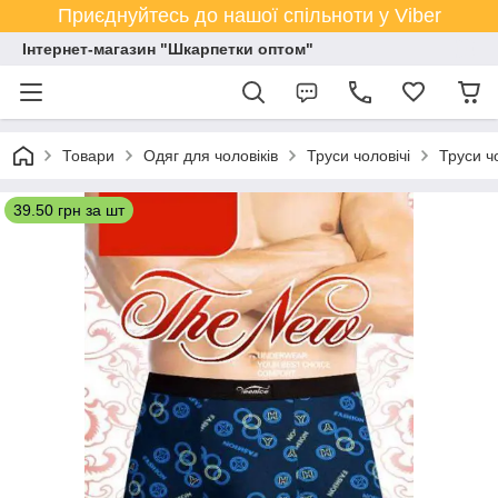
Приєднуйтесь до нашої спільноти у Viber
Інтернет-магазин "Шкарпетки оптом"
Товари
Одяг для чоловіків
Труси чоловічі
Труси ч
39.50 грн за шт