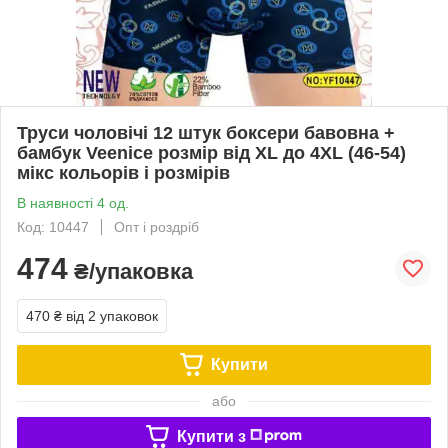
Труси чоловічі 12 штук боксери бавовна +
бамбук Veenice розмір від XL до 4XL (46-54)
мікс кольорів і розмірів
В наявності 4 од.
Код: 10447
Опт і роздріб
474
₴/упаковка
470 ₴
від 2 упаковок
Купити
або
Купити з