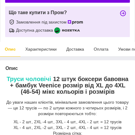
Що таке купити з Пром?
Замовлення під захистом
Доступна доставка
Опис
Характеристики
Доставка
Оплата
Умови п
Опис
Труси чоловічі
12 штук боксери бавовна
+ бамбук Veenice розмір від XL до 4XL
(46-54) мікс кольорів і розмірів
До уваги наших клієнтів, мінімальне замовлення цього товару
— це 12 трусів — по 2 штуки кожного з чотирьох розмірів, і 2
розміри повторюються тобто:
XL - 2 шт., 2XL -4 шт., 3XL - 4 шт., 4XL - 2 шт. = 12 трусів
XL - 4 шт., 2XL -2 шт., 3XL - 2 шт., 4XL - 4 шт. = 12 трусів
Розмірна сітка: