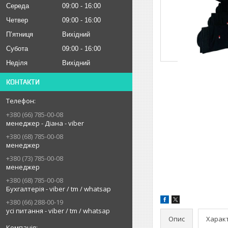
Середа
09:00
16:00
Четвер
09:00
16:00
Пʼятниця
Вихідний
Субота
09:00
16:00
Неділя
Вихідний
КОНТАКТИ
+380 (66) 785-00-08
менеджер - Діана - viber
+380 (68) 785-00-08
менеджер
+380 (73) 785-00-08
менеджер
+380 (68) 785-00-08
Бухгалтерія - viber / tm / whatsap
+380 (66) 288-00-19
усі питання - viber / tm / whatsap
Опис
Харак