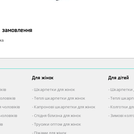
я замовлення
ка
Для жінок
Для дітей
іків
Шкарпетки для жінок
Шкарпетки 
оловіків
Теплі шкарпетки для жінок
Теплі шкарп
 чоловіків
Капронові шкарпетки для жінок
Колготки дл
чоловіків
Спідня білизна для жінок
Зимові колг
ів
Трусики оптом для жінок
в
Піжами для жінок