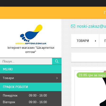
П
noski-zakaz@u
ТОВАРИ
Інтернет-магазин "Шкарпетки
оптом"
23.85 грн за пару
Товари
ГРАФІК РОБОТИ
Понеділок
09:00
16:00
Вівторок
09:00
16:00