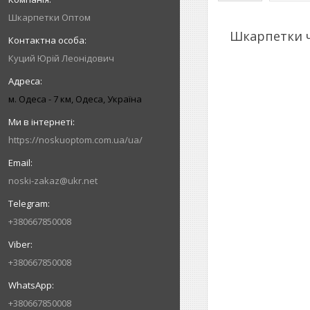
Шкарпетки Оптом
Шкарпетки чо
Куций Юрій Леонідович
м. Одеса - 7 км, Одеса, Україна
https://noskuoptom.com.ua/ua/
noski-zakaz@ukr.net
+380667850008
+380667850008
+380667850008