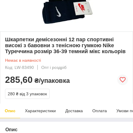
Шкарпетки демісезонні 12 пар спортивні
високі з бавовни з тенісною гумкою Nike
Туреччина розмір 36-39 темний мікс кольорів
Немає в наявності
Код: LW-83490
Опт і роздріб
285,60
₴/упаковка
280 ₴
від 3 упаковок
Опис
Характеристики
Доставка
Оплата
Умови п
Опис