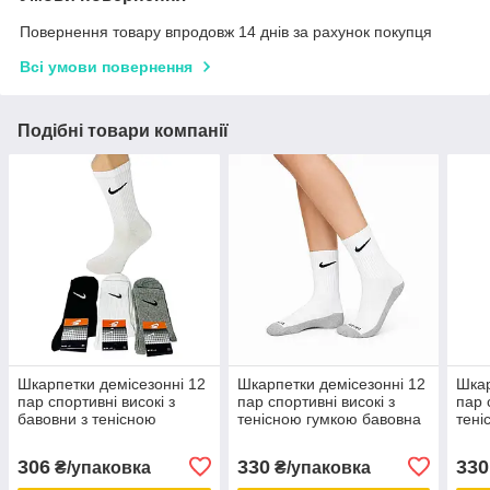
Повернення товару впродовж 14 днів за рахунок покупця
Всі умови повернення
Подібні товари компанії
Шкарпетки демісезонні 12
Шкарпетки демісезонні 12
Шкар
пар спортивні високі з
пар спортивні високі з
пар 
бавовни з тенісною
тенісною гумкою бавовна
тені
гумкою Nike Туреччина
Nike Туреччина розмір 36-
Nike
розмір 36-39 мікс кольорів
39 білі з сірою підошвою
39 м
306
330
330
₴/упаковка
₴/упаковка