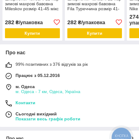
зимові махрові бавовна
зимові махрові бавовна
зимо
Mileskov розмір 41-45 мікс
Fila Туреччина розмір 41-
Nike
кольорів орнамент
45 мікс кольорів
274
282
282
₴/упаковка
₴/упаковка
упа
Купити
Купити
Про нас
99% позитивних з 376 відгуків за рік
Працює з 05.12.2016
м. Одеса
м. Одеса - 7 км, Одеса, Україна
Контакти
Сьогодні вихідний
Показати весь графік роботи
КНОПКА
Про нас