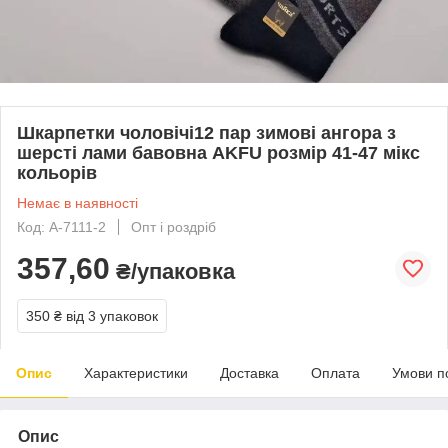
Шкарпетки чоловічі12 пар зимові ангора з
шерсті лами бавовна AKFU розмір 41-47 мікс
кольорів
Немає в наявності
Код: A-7111-2
Опт і роздріб
357,60
₴/упаковка
350 ₴
від 3 упаковок
Опис
Характеристики
Доставка
Оплата
Умови п
Опис