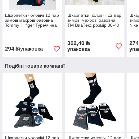
Шкарпетки чоловічі 12 пар
Шкарпетки чоловічі 12 пар
Шкар
зимові махрові бавовна
зимові махрові бавовна
зимо
Tommy Hilfiger Туреччина
ТМ ВиаТекс розмір 38-40
Nike
розмір 41-45 мікс кольорів
чорні
коль
302,40
274
₴/
294
₴/упаковка
упаковка
упа
Подібні товари компанії
Шкарпетки чоловічі 12 пар
Шкарпетки чоловічі 12 пар
Шкар