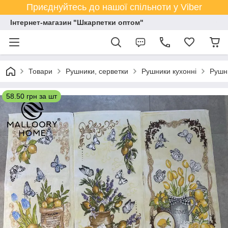
Приєднуйтесь до нашої спільноти у Viber
Інтернет-магазин "Шкарпетки оптом"
Товари
Рушники, серветки
Рушники кухонні
Рушни
58.50 грн за шт