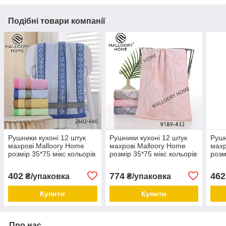
Подібні товари компанії
Рушники кухоні 12 штук
Рушники кухоні 12 штук
Рушн
махрові Malloory Home
махрові Malloory Home
махр
розмір 35*75 мікс кольорів
розмір 35*75 мікс кольорів
розм
402
774
462
₴/упаковка
₴/упаковка
Купити
Купити
Про нас