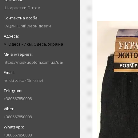
Шкарпетки Оптом
Куций Юрій Леонідович
м. Одеса - 7 км, Одеса, Україна
https://noskuoptom.com.ua/ua/
noski-zakaz@ukr.net
+380667850008
+380667850008
+380667850008