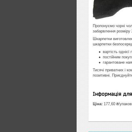
Пропонуємо чорні чол
забарвлення розміру 
Шкарпетки виготовлен
шкарпетки безпосеред
вартість однієї
постійним покуп
гарантоване ная
Тисячі приватних і ко
позитивні. Приєднуйте
Інформація дл
Ціна:
177,60 ₴/упаков