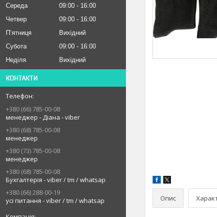
Середа
09:00
16:00
Четвер
09:00
16:00
Пʼятниця
Вихідний
Субота
09:00
16:00
Неділя
Вихідний
КОНТАКТИ
+380 (66) 785-00-08
менеджер - Діана - viber
+380 (68) 785-00-08
менеджер
+380 (73) 785-00-08
менеджер
+380 (68) 785-00-08
Бухгалтерія - viber / tm / whatsap
+380 (66) 288-00-19
Опис
Харак
усі питання - viber / tm / whatsap