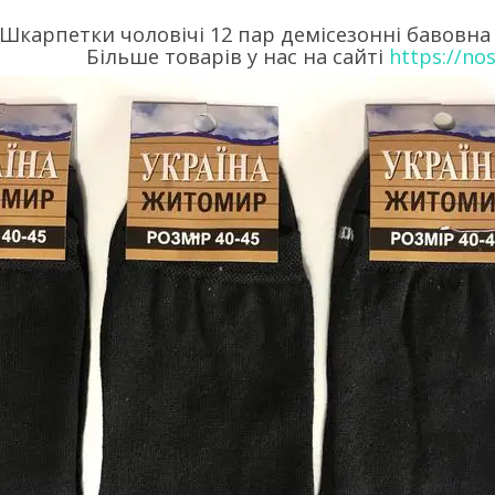
Шкарпетки чоловічі 12 пар демісезонні бавовна
Більше товарів у нас на сайті
https://no