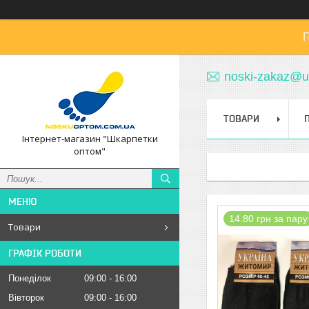
П
noski-zakaz@u
ТОВАРИ
Інтернет-магазин "Шкарпетки
оптом"
14.80 грн за пару
Товари
ГРАФІК РОБОТИ
Понеділок
09:00
16:00
Вівторок
09:00
16:00