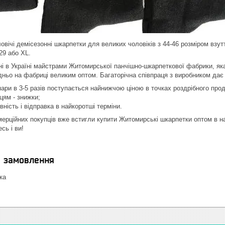
овічі демісезонні шкарпетки для великих чоловіків з 44-46 розміром взу
29 або XL.
і в Україні майстрами Житомирської панчішно-шкарпеткової фабрики, яка
ньо на фабриці великим оптом. Багаторічна співпраця з виробником дає
 пари в 3-5 разів поступається найнижчою ціною в точках роздрібного про
цям - знижки;
вність і відправка в найкоротші терміни.
мерційних покупців вже встигли купити Житомирські шкарпетки оптом в нашо
сь і ви!
я замовлення
ка