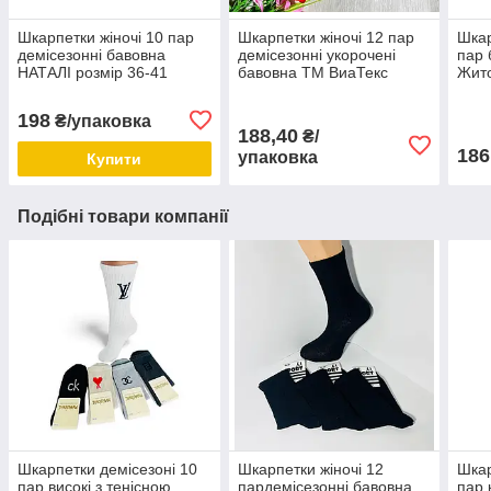
Шкарпетки жіночі 10 пар
Шкарпетки жіночі 12 пар
Шкар
демісезонні бавовна
демісезонні укорочені
пар 
НАТАЛІ розмір 36-41
бавовна ТМ ВиаТекс
Жито
кольоровий мікс
розмір 36-41 чорні
198
₴/упаковка
188,40
₴/
186
упаковка
Купити
Подібні товари компанії
Шкарпетки демісезоні 10
Шкарпетки жіночі 12
Шкар
пар високі з тенісною
пардемісезонні бавовна
пар 