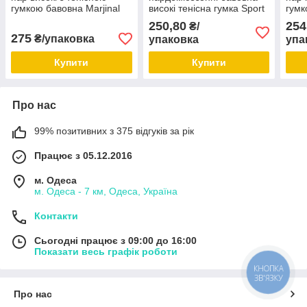
гумкою бавовна Marjinal
високі тенісна гумка Sport
гумк
розмір 36-40 мікс кольорів
розмір 23-25 (36-40) чорні
розм
250,80
254
₴/
275
₴/упаковка
упаковка
упа
Купити
Купити
Про нас
99% позитивних з 375 відгуків за рік
Працює з 05.12.2016
м. Одеса
м. Одеса - 7 км, Одеса, Україна
Контакти
Сьогодні працює з 09:00 до 16:00
Показати весь графік роботи
КНОПКА
ЗВ'ЯЗКУ
Про нас