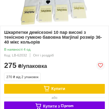
Шкарпетки демісезоні 10 пар високі з
тенісною гумкою бавовна Marjinal розмір 36-
40 мікс кольорів
В наявності 4 од.
Код: LB-62032
Опт і роздріб
275
₴/упаковка
270 ₴
від 2 упаковок
Купити
або
Купити з