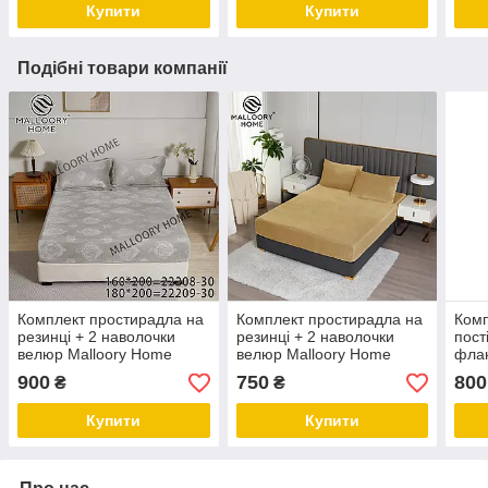
Купити
Купити
Подібні товари компанії
Комплект простирадла на
Комплект простирадла на
Комп
резинці + 2 наволочки
резинці + 2 наволочки
пост
велюр Malloory Home
велюр Malloory Home
флан
двоспальний
полуторний
дво
900
750
800
₴
₴
Купити
Купити