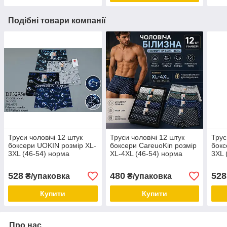
Подібні товари компанії
Труси чоловічі 12 штук
Труси чоловічі 12 штук
Трус
боксери UOKIN розмір XL-
боксери CareuoKin розмір
бокс
3XL (46-54) норма
XL-4XL (46-54) норма
3XL 
528
480
528
₴/упаковка
₴/упаковка
Купити
Купити
Про нас