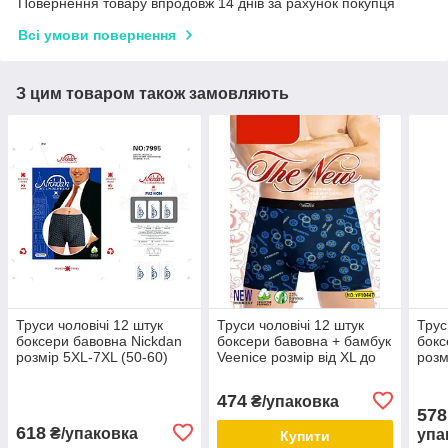
Повернення товару впродовж 14 днів за рахунок покупця
Всі умови повернення
З цим товаром також замовляють
Труси чоловічі 12 штук
Труси чоловічі 12 штук
Трус
боксери бавовна Nickdan
боксери бавовна + бамбук
бокс
розмір 5XL-7XL (50-60)
Veenice розмір від XL до
розм
батальні
4XL (46-54) мікс кольорів і
нор
розмірів
474
₴/упаковка
578
618
₴/упаковка
упа
Купити